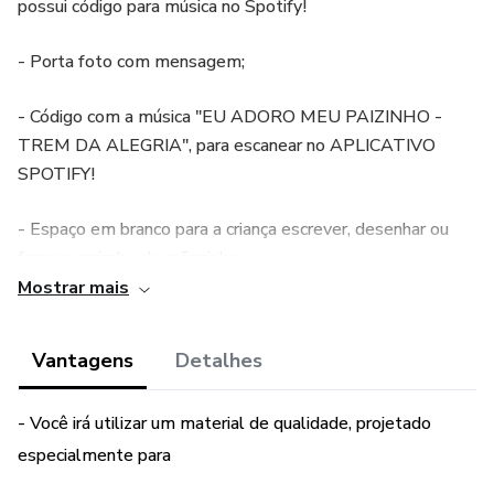
possui código para música no Spotify!
- Porta foto com mensagem;
- Código com a música "EU ADORO MEU PAIZINHO -
TREM DA ALEGRIA", para escanear no APLICATIVO
SPOTIFY!
- Espaço em branco para a criança escrever, desenhar ou
fazer o carimbo da mãozinha;
Mostrar mais
- Material colorido e em preto e branco!
Vantagens
Detalhes
👉🏻 1 POR PÁGINA! LINDO, PRÁTICO E ECONÔMICO!
Adquira já a sua!✨
- Você irá utilizar um material de qualidade, projetado
especialmente para
⚠ Arquivo digital em PDF.