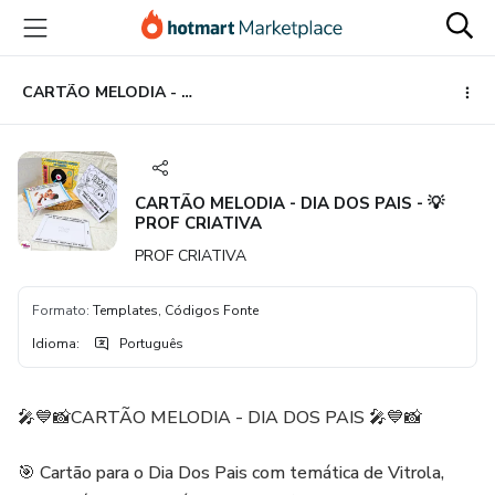
Ir
Ir
Ir
para
para
para
o
o
o
conteúdo
pagamento
rodapé
CARTÃO MELODIA - DIA DOS PAIS - 💡PROF CRIATIVA
principal
CARTÃO MELODIA - DIA DOS PAIS - 💡
PROF CRIATIVA
PROF CRIATIVA
Formato
:
Templates, Códigos Fonte
Idioma
:
Português
🎤💙📸CARTÃO MELODIA - DIA DOS PAIS 🎤💙📸
🎯 Cartão para o Dia Dos Pais com temática de Vitrola,