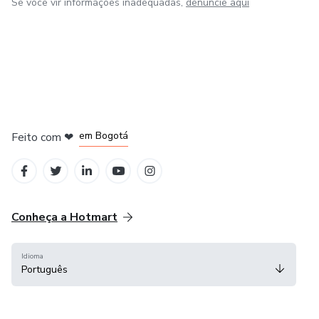
Se você vir informações inadequadas,
denuncie aqui
em Amsterdam
em Madrid
em Bogotá
Feito com
❤
em Belo Horizonte
na Cidade do México
Conheça a Hotmart
Idioma
Português