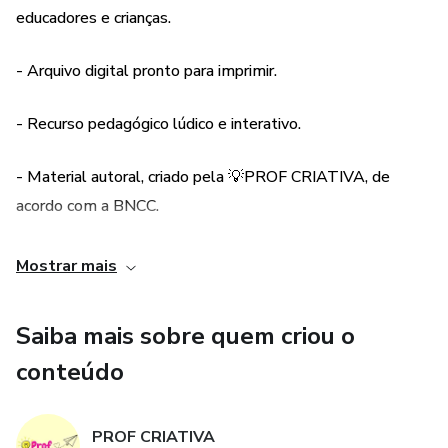
educadores e crianças.
⚠ Não personalizamos e não editamos a arte.
- Arquivo digital pronto para imprimir.
⚠️ Não enviamos por WhatsApp.
- Recurso pedagógico lúdico e interativo.
- Material autoral, criado pela 💡PROF CRIATIVA, de
acordo com a BNCC.
- Acesso do arquivo não expira.
Mostrar mais
Saiba mais sobre quem criou o
conteúdo
PROF CRIATIVA