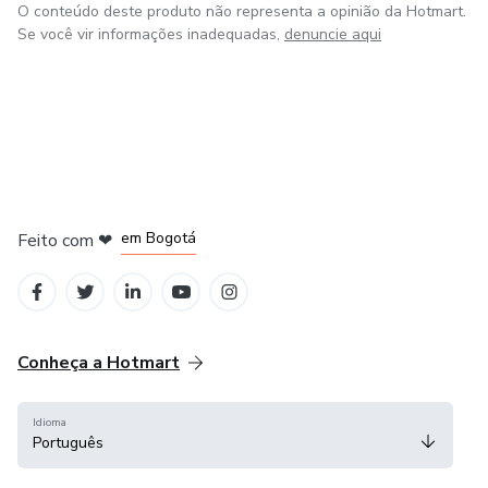
O conteúdo deste produto não representa a opinião da Hotmart.
Se você vir informações inadequadas,
denuncie aqui
em Amsterdam
em Madrid
em Bogotá
Feito com
❤
em Belo Horizonte
na Cidade do México
Conheça a Hotmart
Idioma
Português