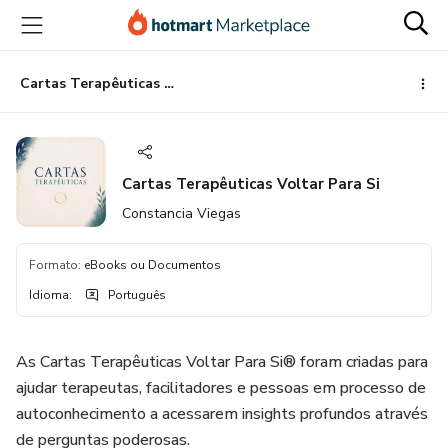
Ir
Ir
Ir
para
para
para
o
o
o
conteúdo
pagamento
rodapé
Cartas Terapêuticas Voltar Para Si
principal
Cartas Terapêuticas Voltar Para Si
Constancia Viegas
Formato
:
eBooks ou Documentos
Idioma
:
Português
As Cartas Terapêuticas Voltar Para Si® foram criadas para
ajudar terapeutas, facilitadores e pessoas em processo de
autoconhecimento a acessarem insights profundos através
de perguntas poderosas.