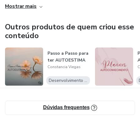
Hoje, sou melhor, porque fui quem fui ontem, honro todos
Mostrar mais
os meus desafios e todos que passaram por minha vida
porque contribuiram para eu ser quem sou.
Outros produtos de quem criou esse
conteúdo
Passo a Passo para
P
ter AUTOESTIMA
Constancia Viegas
C
Desenvolvimento Pessoal
Dúvidas frequentes