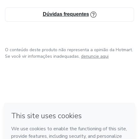
Dúvidas frequentes
O conteúdo deste produto não representa a opinião da Hotmart.
Se você vir informações inadequadas,
denuncie aqui
em Amsterdam
em Madrid
em Bogotá
Feito com
❤
em Belo Horizonte
na Cidade do México