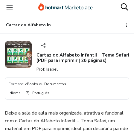
Ir
Ir
Ir
para
para
para
o
o
o
conteúdo
pagamento
rodapé
Cartaz do Alfabeto Infantil – Tema Safari (PDF para imprimir | 26 páginas)
principal
Cartaz do Alfabeto Infantil – Tema Safari
(PDF para imprimir | 26 páginas)
Prof: Isabel
Formato
:
eBooks ou Documentos
Idioma
:
Português
Deixe a sala de aula mais organizada, atrativa e funcional
com o Cartaz do Alfabeto Infantil – Tema Safari, um
material em PDF para imprimir, ideal para decorar a parede