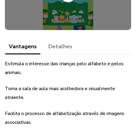
diferentes espaços da sala conforme sua organização.
Formato do produto Digital (PDF)
Entrega imediata após a compra (download)
Vantagens
Detalhes
Se você quer um alfabeto completo, bonito e prático para
a parede da sua sala, esse material é ideal para facilitar sua
Estimula o interesse das crianças pelo alfabeto e pelos
rotina e apoiar seus alunos todos os dias.
animais.
Ideal para Educação Infantil e anos iniciais, com visual Safari
que encanta e facilita a rotina.
Torna a sala de aula mais acolhedora e visualmente
atraente.
Facilita o processo de alfabetização através de imagens
associativas.