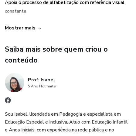
Apoia o processo de alfabetização com referência visual
constante
Ajuda na identificação das letras e reconhecimento do
Mostrar mais
alfabeto
Saiba mais sobre quem criou o
Funciona como painel permanente para rotina de aula,
conteúdo
rodas de leitura e atividades diárias
Organiza o ambiente e valoriza a decoração pedagógica da
Prof: Isabel
sala
5 Ano Hotmarter
Sou Isabel, licenciada em Pedagogia e especialista em
Educação Especial e Inclusiva. Atuo com Educação Infantil
e Anos Iniciais, com experiência na rede pública e no