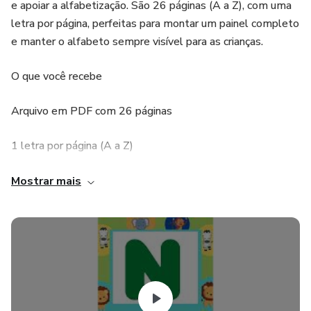
e apoiar a alfabetização. São 26 páginas (A a Z), com uma
letra por página, perfeitas para montar um painel completo
e manter o alfabeto sempre visível para as crianças.
O que você recebe
Arquivo em PDF com 26 páginas
1 letra por página (A a Z)
Tema Safari, com visual lúdico e chamativo
Mostrar mais
Pronto para imprimir e montar na parede da sala
Como usar
Imprima as páginas, recorte (se desejar) e fixe na parede.
Você pode montar em linha, em painel, ou distribuir em