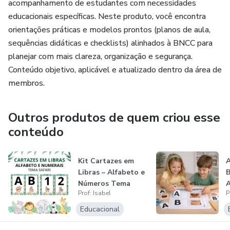
acompanhamento de estudantes com necessidades
educacionais específicas. Neste produto, você encontra
orientações práticas e modelos prontos (planos de aula,
sequências didáticas e checklists) alinhados à BNCC para
planejar com mais clareza, organização e segurança.
Conteúdo objetivo, aplicável e atualizado dentro da área de
membros.
Outros produtos de quem criou esse
conteúdo
Kit Cartazes em
A
Libras – Alfabeto e
B
Números Tema
A
Prof: Isabel
P
Safari (PDF...
S
Educacional