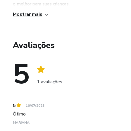
o melhor para suas crianças.
Mostrar mais
Espero que possa também ajudar a você a tornar a aprendi
Avaliações
5
1 avaliações
5
10/07/2023
Ótimo
MARIANA