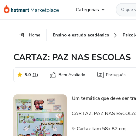
Ir
Ir
Ir
Categorias
para
para
para
o
o
o
conteúdo
pagamento
rodapé
Home
Ensino e estudo acadêmico
Psicol
principal
CARTAZ: PAZ NAS ESCOLAS
5.0
(
1
)
Bem Avaliado
Português
Um temática que deve ser tra
CARTAZ: PAZ NAS ESCOLAS
✨ Cartaz tam 58x 82 cm;