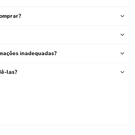
comprar?
rmações inadequadas?
ê-las?