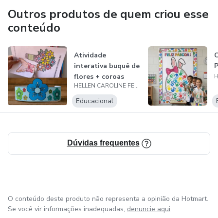
Outros produtos de quem criou esse
conteúdo
Atividade
C
interativa buquê de
P
flores + coroas
HELLEN CAROLINE FERREIRA AGUIAR
menino/menina...
Educacional
Dúvidas frequentes
O conteúdo deste produto não representa a opinião da Hotmart.
Se você vir informações inadequadas,
denuncie aqui