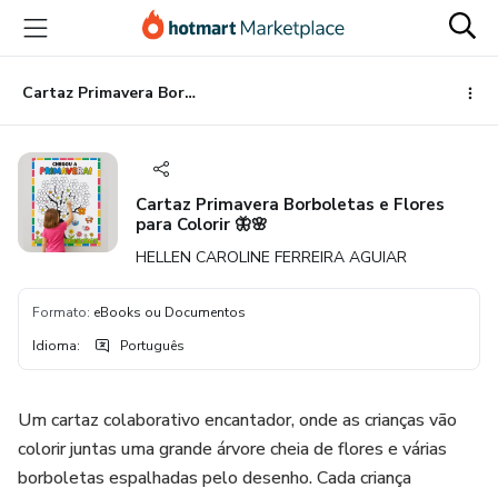
Ir
Ir
Ir
para
para
para
o
o
o
conteúdo
pagamento
rodapé
Cartaz Primavera Borboletas e Flores para Colorir 🦋🌸
principal
Cartaz Primavera Borboletas e Flores
para Colorir 🦋🌸
HELLEN CAROLINE FERREIRA AGUIAR
Formato
:
eBooks ou Documentos
Idioma
:
Português
Um cartaz colaborativo encantador, onde as crianças vão
colorir juntas uma grande árvore cheia de flores e várias
borboletas espalhadas pelo desenho. Cada criança