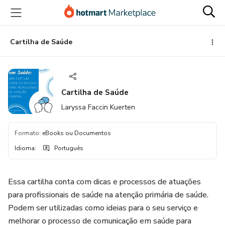
Ir
Ir
Ir
para
para
para
o
o
o
conteúdo
pagamento
rodapé
Cartilha de Saúde
principal
Cartilha de Saúde
Laryssa Faccin Kuerten
Formato
:
eBooks ou Documentos
Idioma
:
Português
Essa cartilha conta com dicas e processos de atuações
para profissionais de saúde na atenção primária de saúde.
Podem ser utilizadas como ideias para o seu serviço e
melhorar o processo de comunicação em saúde para