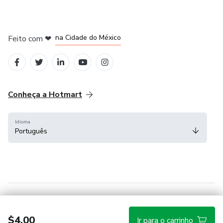
em Bogotá
em Amsterdam
em Madrid
na Cidade do México
Feito com
❤
em Belo Horizonte
Conheça a Hotmart
Idioma
Português
Central de ajuda
Termos
Privacidade
Cookies
$4.00
Ir para o carrinho