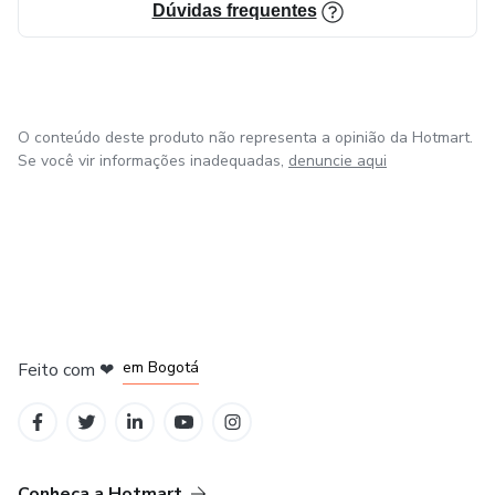
Dúvidas frequentes
O conteúdo deste produto não representa a opinião da Hotmart.
Se você vir informações inadequadas,
denuncie aqui
em Amsterdam
em Madrid
em Bogotá
Feito com
❤
em Belo Horizonte
na Cidade do México
Conheça a Hotmart