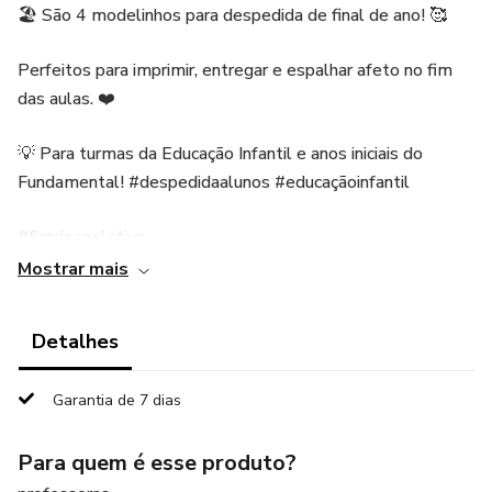
🏖️ São 4 modelinhos para despedida de final de ano! 🥰
Perfeitos para imprimir, entregar e espalhar afeto no fim
das aulas. ❤️
💡 Para turmas da Educação Infantil e anos iniciais do
Fundamental! #despedidaalunos #educaçãoinfantil
#fimdeanoletivo
Mostrar mais
🖨️ Arquivo em PDF, pronto para imprimir quantas vezes
quiser!
Detalhes
Garantia de 7 dias
Para quem é esse produto?