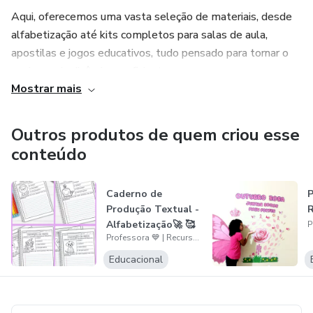
Aqui, oferecemos uma vasta seleção de materiais, desde
alfabetização até kits completos para salas de aula,
apostilas e jogos educativos, tudo pensado para tornar o
ensino mais dinâmico e eficiente.
Mostrar mais
Tudo prontinho, materiais em PDF pra você acessar
sempre que desejar, baixar pela plataforma e imprimir
Outros produtos de quem criou esse
quando desejar!💕
conteúdo
⭐️Otimize seu tempo com Arquivos de qualidade pronto
Caderno de
P
para impressão!
Produção Textual -
Alfabetização🚀 🥰
👩🏻‍🏫Adquira seu Recurso agora mesmo! ⬇️
Professora 💙 | Recursos Pedagógicos
Educacional
https://linktr.ee/AdquiraArquivosPDFaqui