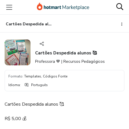
Ir
Ir
Ir
para
para
para
o
o
o
conteúdo
pagamento
rodapé
Cartões Despedida alunos 🥰
principal
Cartões Despedida alunos 🥰
Professora 💙 | Recursos Pedagógicos
Formato
:
Templates, Códigos Fonte
Idioma
:
Português
Cartões Despedida alunos 🥰
R$ 5,00 💰