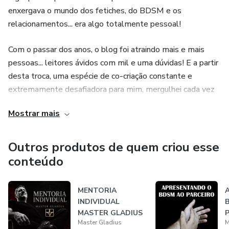
enxergava o mundo dos fetiches, do BDSM e os
relacionamentos... era algo totalmente pessoal!
Com o passar dos anos, o blog foi atraindo mais e mais
pessoas... leitores ávidos com mil e uma dúvidas! E a partir
desta troca, uma espécie de co-criação constante e
extremamente desafiadora para mim, mergulhei cada vez
mais nesse universo de relações afetivas, o que me levou à
Mostrar mais
inúmeras mudanças de pensamento e comportamento.
O resultado de todo esse processo é que me tornei uma
Outros produtos de quem criou esse
pessoa mais flexível, na medida em que, tinha que me
conteúdo
colocar no lugar do outro para entender suas dúvidas e
anseios. Um presente… que agradeço a todos que me
MENTORIA
acompanharam ao longo da última década!
INDIVIDUAL
MASTER GLADIUS
Por fim, aquilo que havia começado apenas como uma
Master Gladius
M
- - PACOTE DE 4