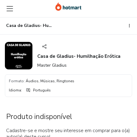
Ir
Ir
Ir
para
para
para
o
o
o
conteúdo
pagamento
rodapé
Casa de Gladius- Humilhação Erótica
principal
Casa de Gladius- Humilhação Erótica
Master Gladius
Formato
:
Áudios, Músicas, Ringtones
Idioma
:
Português
Produto indisponível
Cadastre-se e mostre seu interesse em comprar para o(a)
autor(a) deste curso!