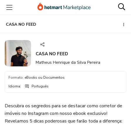
Ir
Ir
Ir
para
para
para
o
o
o
conteúdo
pagamento
rodapé
CASA NO FEED
principal
CASA NO FEED
Matheus Henrique da Silva Pereira
Formato
:
eBooks ou Documentos
Idioma
:
Português
Descubra os segredos para se destacar como corretor de
imóveis no Instagram com nosso ebook exclusivo!
Revelamos 5 dicas poderosas que farão toda a diferença: