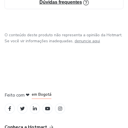
Dúvidas frequentes
O conteúdo deste produto não representa a opinião da Hotmart.
Se você vir informações inadequadas,
denuncie aqui
em Amsterdam
em Madrid
em Bogotá
Feito com
❤
em Belo Horizonte
na Cidade do México
Conheça a Hotmart