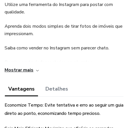
Utilize uma ferramenta do Instagram para postar com
qualidade.
Aprenda dois modos simples de tirar fotos de imóveis que
impressionam.
Saiba como vender no Instagram sem parecer chato.
Domine a arte de fazer stories envolventes.
Mostrar mais
Descubra como agregar valor ao seu conteúdo e atrair mais
clientes.
Vantagens
Detalhes
compre agora e comece sua presença no Instagram com
Economize Tempo: Evite tentativa e erro ao seguir um guia
autenticidade!
direto ao ponto, economizando tempo precioso.