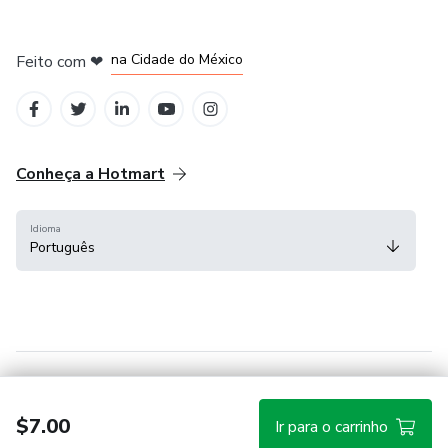
em Bogotá
em Amsterdam
em Madrid
na Cidade do México
Feito com
❤
em Belo Horizonte
Conheça a Hotmart
Idioma
Português
Central de ajuda
Termos
Privacidade
Cookies
$7.00
Ir para o carrinho