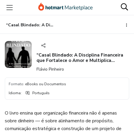
Ir
Ir
Ir
para
para
para
o
o
o
conteúdo
pagamento
rodapé
“Casal Blindado: A Disciplina Financeira que Fortalece o Amor e Multiplica Resultados”
principal
“Casal Blindado: A Disciplina Financeira
que Fortalece o Amor e Multiplica
Resultados”
Flávio Pinheiro
Formato
:
eBooks ou Documentos
Idioma
:
Português
O livro ensina que organização financeira não é apenas
sobre dinheiro — é sobre alinhamento de propósito,
comunicação estratégica e construção de um projeto de