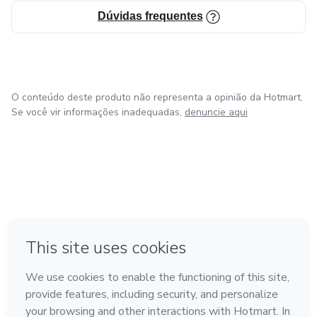
Dúvidas frequentes
O conteúdo deste produto não representa a opinião da Hotmart.
Se você vir informações inadequadas,
denuncie aqui
na Cidade do México
Feito com
❤
em Belo Horizonte
em Bogotá
em Amsterdam
em Madrid