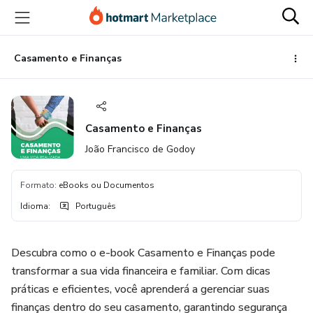
Ir
Ir
Ir
para
para
para
o
o
o
conteúdo
pagamento
rodapé
Casamento e Finanças
principal
Casamento e Finanças
João Francisco de Godoy
Formato
:
eBooks ou Documentos
Idioma
:
Português
Descubra como o e-book Casamento e Finanças pode
transformar a sua vida financeira e familiar. Com dicas
práticas e eficientes, você aprenderá a gerenciar suas
finanças dentro do seu casamento, garantindo segurança