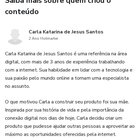
Saiba mais sobre quem criou o
Não perca mais tempo e adquira agora mesmo o Catálogo
- Fornecedores de Pijamas! Tenha sucesso em suas
conteúdo
vendas e arrase no mercado de roupas de dormir!
Carla Katarina de Jesus Santos
2 Ano Hotmarter
Carla Katarina de Jesus Santos é uma referência na área
digital, com mais de 3 anos de experiência trabalhando
com a internet. Sua habilidade em lidar com a tecnologia e
sua paixão pelo mundo online a tornam uma especialista
no assunto.
O que motivou Carla a construir seu produto foi sua mãe.
Inspirada por sua história de vida e pela importância da
conexão digital nos dias de hoje, Carla decidiu criar um
produto que pudesse ajudar outras pessoas a aproveitar ao
máximo as oportunidades oferecidas pela internet.