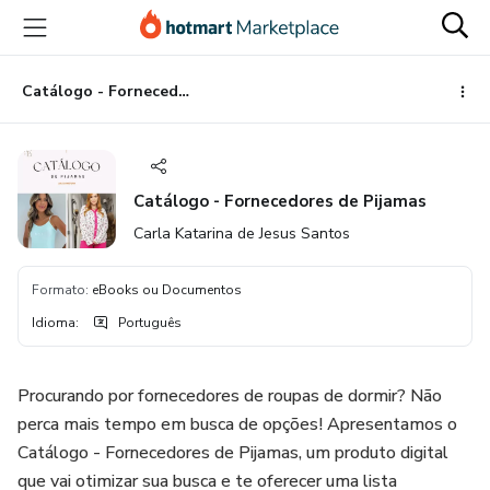
Ir
Ir
Ir
para
para
para
o
o
o
conteúdo
pagamento
rodapé
Catálogo - Fornecedores de Pijamas
principal
Catálogo - Fornecedores de Pijamas
Carla Katarina de Jesus Santos
Formato
:
eBooks ou Documentos
Idioma
:
Português
Procurando por fornecedores de roupas de dormir? Não
perca mais tempo em busca de opções! Apresentamos o
Catálogo - Fornecedores de Pijamas, um produto digital
que vai otimizar sua busca e te oferecer uma lista