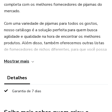
completa com os melhores fornecedores de pijamas do
mercado.
Com uma variedade de pijamas para todos os gostos,
nosso catálogo é a solução perfeita para quem busca
agilidade e qualidade na hora de encontrar os melhores
produtos. Além disso, também oferecemos outras listas
de fornecedores de nichos diferentes, para que você possa
expandir seu negócio e diversificar suas opções.
Mostrar mais
Com o Catálogo - Fornecedores de Pijamas, você terá
acesso a um PDF exclusivo, contendo informações
Detalhes
detalhadas sobre cada fornecedor, garantindo que você
faça as melhores escolhas para seu negócio. Vale ressaltar
Garantia de 7 dias
que essa lista é intransferível e destinada apenas para uso
próprio.