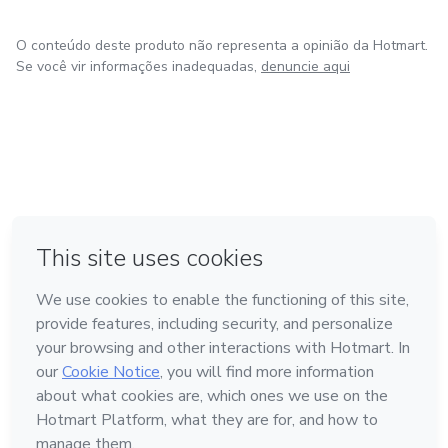
O conteúdo deste produto não representa a opinião da Hotmart.
Se você vir informações inadequadas,
denuncie aqui
em Amsterdam
em Madrid
em Bogotá
Feito com
❤
em Belo Horizonte
na Cidade do México
Conheça a Hotmart
Idioma
Português