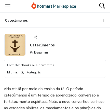
Ir
Ir
Ir
para
para
para
o
o
o
conteúdo
pagamento
rodapé
Catecúmenos
principal
Catecúmenos
Pr Beijamim
Formato
:
eBooks ou Documentos
Idioma
:
Português
vida cristã por meio do ensino da fé. O período
catecúmenos é um tempo de aprendizado, conversão e
fortalecimento espiritual. Nele, o novo convertido conhece
as verdades bíblicas, os mandamentos e os princípios do