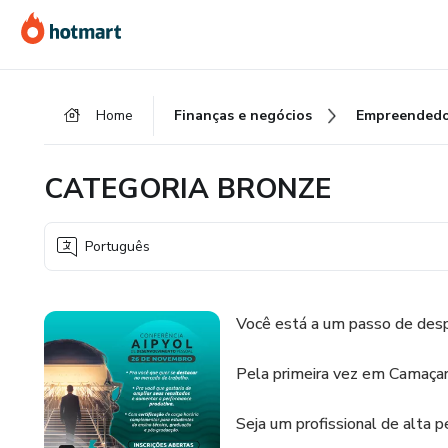
Ir
Ir
Ir
para
para
para
o
o
o
conteúdo
pagamento
rodapé
Home
Finanças e negócios
Empreendedo
principal
CATEGORIA BRONZE
Português
Você está a um passo de despe
Pela primeira vez em Camaçar
Seja um profissional de alta 