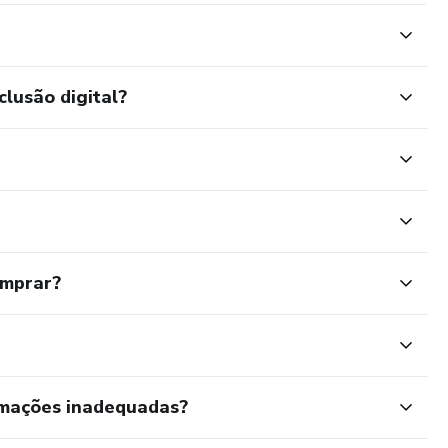
clusão digital?
omprar?
rmações inadequadas?