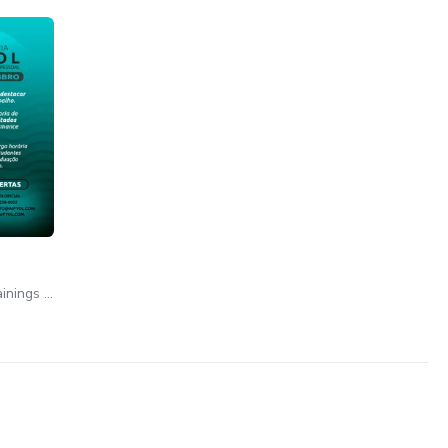
Aipyol Partners &amp; Trainings LTDA