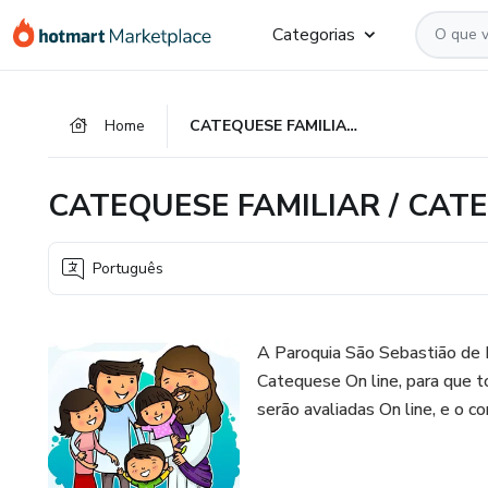
Ir
Ir
Ir
Categorias
para
para
para
o
o
o
conteúdo
pagamento
rodapé
Home
CATEQUESE FAMILIAR / CATEQUISTA FAMILIAR
principal
CATEQUESE FAMILIAR / CAT
Português
A Paroquia São Sebastião de P
Catequese On line, para que 
serão avaliadas On line, e o c