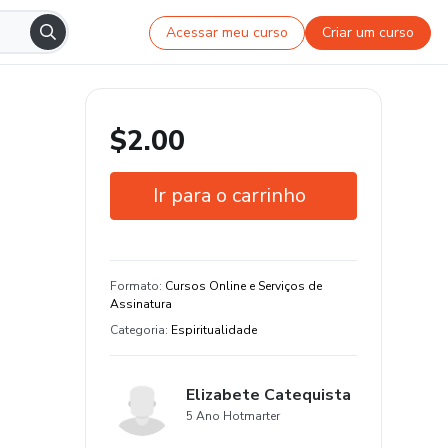
Acessar meu curso
Criar um curso
$2.00
Ir para o carrinho
Garantia de 7 dias
Estude do seu jeito e em qualquer
Formato
:
Cursos Online e Serviços de
dispositivo
Assinatura
Categoria
:
Espiritualidade
Elizabete Catequista
5 Ano Hotmarter