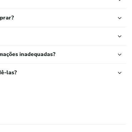
mprar?
rmações inadequadas?
ê-las?