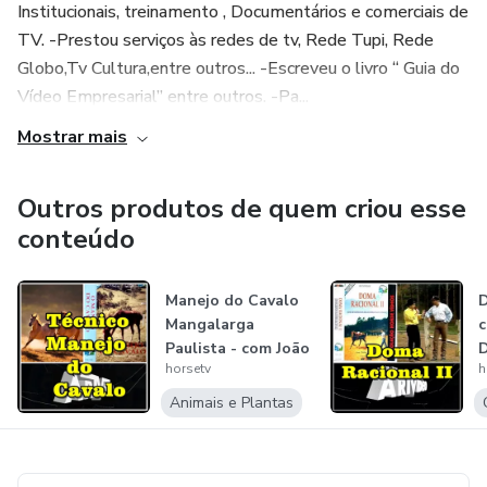
Institucionais, treinamento , Documentários e comerciais de
TV. -Prestou serviços às redes de tv, Rede Tupi, Rede
Globo,Tv Cultura,entre outros... -Escreveu o livro “ Guia do
Vídeo Empresarial” entre outros. -Pa...
Mostrar mais
Outros produtos de quem criou esse
conteúdo
Manejo do Cavalo
D
Mangalarga
c
Paulista - com João
D
horsetv
h
Fleury e J.O...
Animais e Plantas