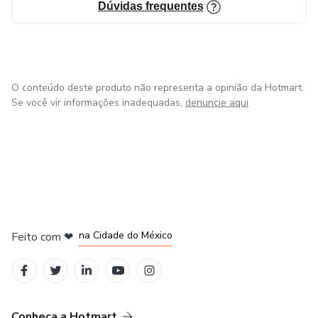
Dúvidas frequentes
O conteúdo deste produto não representa a opinião da Hotmart.
Se você vir informações inadequadas,
denuncie aqui
em Bogotá
em Amsterdam
em Madrid
na Cidade do México
Feito com
❤
em Belo Horizonte
Conheça a Hotmart