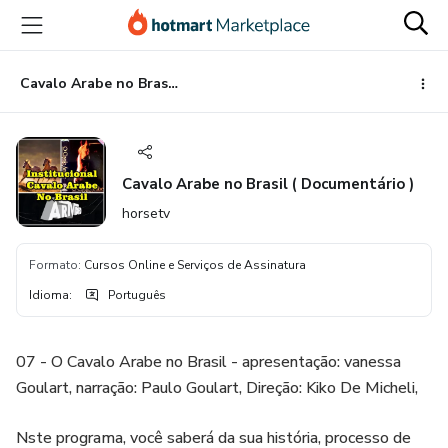
Ir
Ir
Ir
para
para
para
o
o
o
conteúdo
pagamento
rodapé
Cavalo Arabe no Brasil ( Documentário )
principal
Cavalo Arabe no Brasil ( Documentário )
horsetv
Formato
:
Cursos Online e Serviços de Assinatura
Idioma
:
Português
07 - O Cavalo Arabe no Brasil - apresentação: vanessa
Goulart, narração: Paulo Goulart, Direção: Kiko De Micheli,
Nste programa, você saberá da sua história, processo de