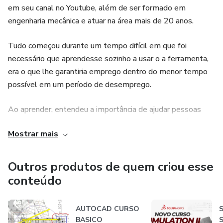
em seu canal no Youtube, além de ser formado em
engenharia mecânica e atuar na área mais de 20 anos.
Tudo começou durante um tempo difícil em que foi
necessário que aprendesse sozinho a usar o a ferramenta,
era o que lhe garantiria emprego dentro do menor tempo
possível em um período de desemprego.
Ao aprender, entendeu a importância de ajudar pessoas
que se encontravam em uma situação semelhante à sua.
Mostrar mais
Assim surgiu o canal do YouTube: como uma plataforma
para dividir informação!
Outros produtos de quem criou esse
Compartilhando o conhecimento adquirido há sete anos,
conteúdo
desenvolveu ao longo do tempo diversos cursos com
conteúdo de aulas exclusivas. Atualmente, somos mais de
AUTOCAD CURSO
S
30 mil pessoas aprendendo umas com as outras no canal!
BASICO
S