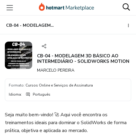
Ir
Ir
Ir
para
para
para
o
o
o
conteúdo
pagamento
rodapé
CB-04 - MODELAGEM 3D BÁSICO AO INTERMEDIÁRIO - SOLIDWORKS MOTION
principal
CB-04 - MODELAGEM 3D BÁSICO AO
INTERMEDIÁRIO - SOLIDWORKS MOTION
MARCELO PEREIRA
Formato
:
Cursos Online e Serviços de Assinatura
Idioma
:
Português
Seja muito bem-vindo! 🚀 Aqui você encontra os
treinamentos ideais para dominar o SolidWorks de forma
prática, objetiva e aplicada ao mercado.