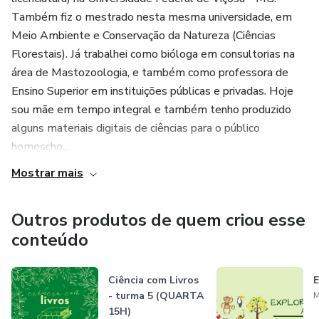
"Vida Selvagem nos Bosques e Campos" e "Vida das
Também fiz o mestrado nesta mesma universidade, em
plantas nos campos e jardins" e realizar a leitura do
Meio Ambiente e Conservação da Natureza (Ciências
capítulo correspondente antes de cada encontro (o
Florestais). Já trabalhei como bióloga em consultorias na
cronograma já está disponível na plataforma).
área de Mastozoologia, e também como professora de
Ensino Superior em instituições públicas e privadas. Hoje
Vagas limitadas
sou mãe em tempo integral e também tenho produzido
alguns materiais digitais de ciências para o público
✨ Apenas 15 vagas, para garantir participação, interação e
homescho...
acompanhamento próximo das crianças.
Mostrar mais
Outros produtos de quem criou esse
conteúdo
Ciência com Livros
E
- turma 5 (QUARTA
M
15H)