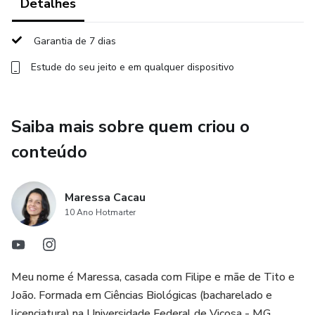
Detalhes
• As aulas ficam gravadas na Hotmart
Garantia de 7 dias
• Grupo exclusivo no WhatsApp para dúvidas, avisos e
interação
Estude do seu jeito e em qualquer dispositivo
Horário das aulas
Saiba mais sobre quem criou o
📅 Quintas-feiras
conteúdo
🕙 15h (horário de Brasília)
Maressa Cacau
Público
10 Ano Hotmarter
👧🧒 Crianças de 6 a 10 anos
Meu nome é Maressa, casada com Filipe e mãe de Tito e
Importante
João. Formada em Ciências Biológicas (bacharelado e
Para acompanhar o curso, é necessário adquirir os livros
licenciatura) na Universidade Federal de Viçosa - MG.