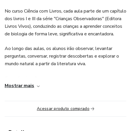
No curso Ciência com Livros, cada aula parte de um capítulo
dos livros I e III da série "Crianças Observadoras" (Editora
Livros Vivos), conduzindo as crianças a aprender conceitos
de biologia de forma leve, significativa e encantadora.
Ao longo das aulas, os alunos irão observar, levantar
perguntas, conversar, registrar descobertas e explorar o
mundo natural a partir da literatura viva.
Como funciona?
Mostrar mais
• 28 aulas ao vivo
• Duração: 50 minutos cada
Acessar produto comprado
• Plataforma: Google Meet