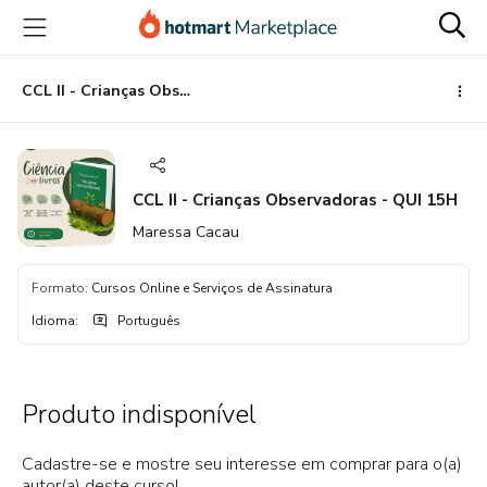
Ir
Ir
Ir
para
para
para
o
o
o
conteúdo
pagamento
rodapé
CCL II - Crianças Observadoras - QUI 15H
principal
CCL II - Crianças Observadoras - QUI 15H
Maressa Cacau
Formato
:
Cursos Online e Serviços de Assinatura
Idioma
:
Português
Produto indisponível
Cadastre-se e mostre seu interesse em comprar para o(a)
autor(a) deste curso!