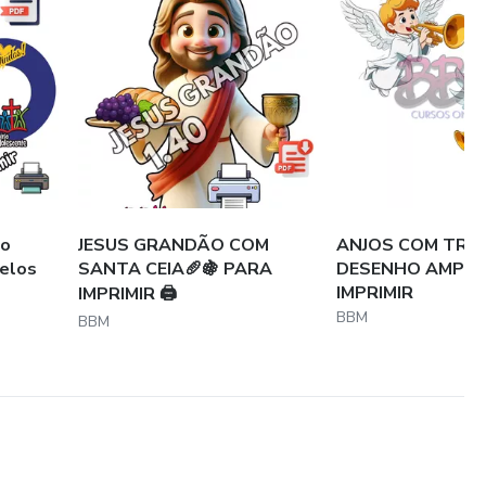
do
JESUS GRANDÃO COM
ANJOS COM TRO
elos
SANTA CEIA🥖🍇 PARA
DESENHO AMPLI
IMPRIMIR
IMPRIMIR 🖨️
BBM
BBM