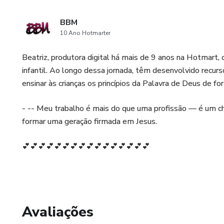
BBM
10 Ano Hotmarter
Beatriz, produtora digital há mais de 9 anos na Hotmart, 
infantil. Ao longo dessa jornada, têm desenvolvido recur
ensinar às crianças os princípios da Palavra de Deus de form
- -- Meu trabalho é mais do que uma profissão — é um ch
formar uma geração firmada em Jesus.
💕💕💕💕💕💕💕💕💕💕💕💕💕💕💕💕
Avaliações