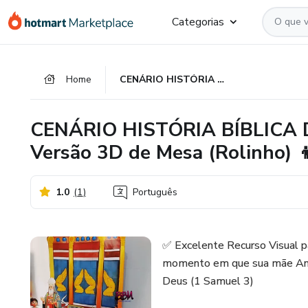
Ir
Ir
Ir
Categorias
para
para
para
o
o
o
conteúdo
pagamento
rodapé
Home
CENÁRIO HISTÓRIA BÍBLICA DE SAMUEL + TABERNÁCULO Versão 3D de Mesa (Rolinho) 👦🏻 🕎 PARA IMPRIMIR
principal
CENÁRIO HISTÓRIA BÍBLICA
Versão 3D de Mesa (Rolinho) 
1.0
(
1
)
Português
✅ Excelente Recurso Visual pa
momento em que sua mãe Ana 
Deus (1 Samuel 3)