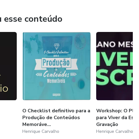
ntes cursos online como o Blog Memorável, Produtividade
 do Conteúdo.
u esse conteúdo
ruir uma nova fonte de renda a partir de blogs profissionais,
ta.
O Checklist definitivo para a
Workshop: O Pla
Produção de Conteúdos
para Viver da Escr
Memoráve...
Gravação
Henrique Carvalho
Henrique Carvalho