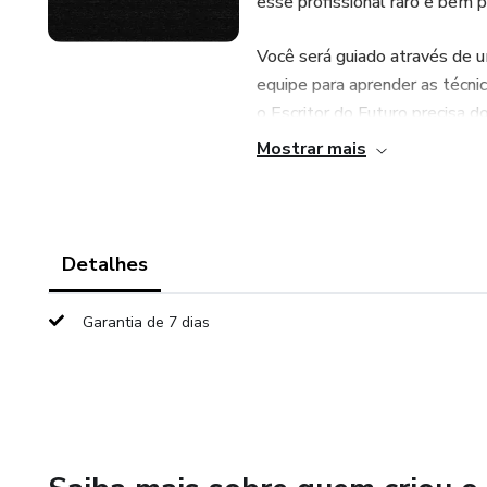
esse profissional raro e bem
Você será guiado através de u
equipe para aprender as técni
o Escritor do Futuro precisa 
deseje trabalhar.
Mostrar mais
Além disso, você vai desenvolv
quando mais resultados você g
Detalhes
Ao final das 8 semanas você te
com confiança.
Garantia de 7 dias