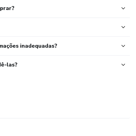
mprar?
rmações inadequadas?
ê-las?