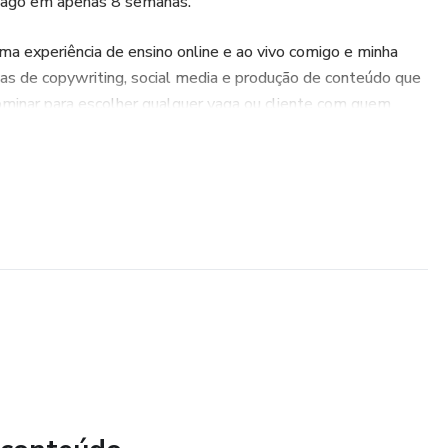
 pago em apenas 8 semanas.
ma experiência de ensino online e ao vivo comigo e minha
cas de copywriting, social media e produção de conteúdo que
dominar para escolher qualquer vaga ou cliente com quem
er a mentalidade estratégica e voltada a resultados, afinal,
era, mais vale o seu trabalho.
rá um portfólio irresistível para abordar potenciais clientes