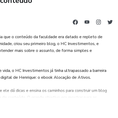
 conteúdo
a que o conteúdo da faculdade era datado e repleto de
nidade, criou seu primeiro blog, o HC Investimentos, e
ntender mais sobre o assunto, de forma simples e
vida, o HC Investimentos já tinha ultrapassado a barreira
digital de Henrique: o ebook Alocação de Ativos.
e ele dá dicas e ensina os caminhos para construir um blog
g de conteúdo. O grande objetivo era mostrar para as
avés de um blog.
uer aprender mais sobre marketing, conteúdo e ferramentas