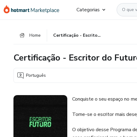
Ir
Ir
Ir
Categorias
para
para
para
o
o
o
conteúdo
pagamento
rodapé
Home
Certificação - Escritor do Futuro R
principal
Certificação - Escritor do Futu
Português
Conquiste o seu espaço no mer
Torne-se o escritor mais des
O objetivo desse Programa de 