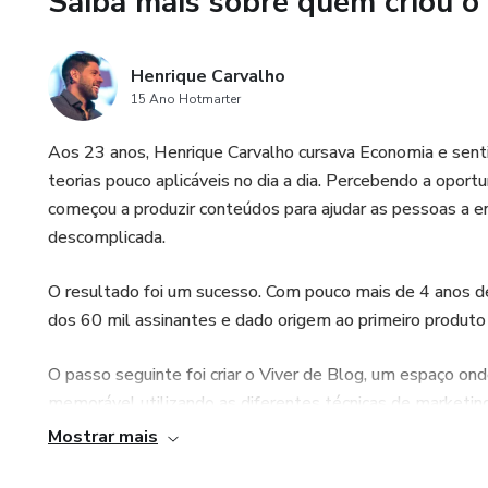
Saiba mais sobre quem criou o
Henrique Carvalho
15 Ano Hotmarter
Aos 23 anos, Henrique Carvalho cursava Economia e senti
teorias pouco aplicáveis no dia a dia. Percebendo a oportu
começou a produzir conteúdos para ajudar as pessoas a e
descomplicada.
O resultado foi um sucesso. Com pouco mais de 4 anos de 
dos 60 mil assinantes e dado origem ao primeiro produto 
O passo seguinte foi criar o Viver de Blog, um espaço ond
memorável utilizando as diferentes técnicas de marketin
pessoas que é sim possível viver com a renda gerada atr
Mostrar mais
Hoje, o Viver de Blog é referência absoluta para quem q