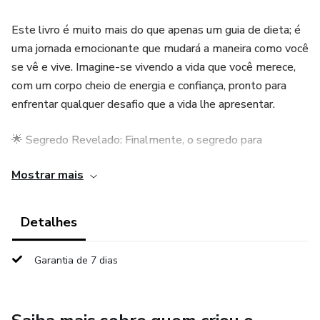
Este livro é muito mais do que apenas um guia de dieta; é
uma jornada emocionante que mudará a maneira como você
se vê e vive. Imagine-se vivendo a vida que você merece,
com um corpo cheio de energia e confiança, pronto para
enfrentar qualquer desafio que a vida lhe apresentar.
🌟 Segredo Revelado: Finalmente, o segredo para
emagrecer de forma eficaz e duradoura está ao seu
Mostrar mais
alcance. Prepare-se para desvendar os mistérios do
CETODIET29.
Detalhes
🏋️ Transformação Total: Este livro é a chave para uma
transformação total de corpo e mente. Você verá quilos
Garantia de 7 dias
derreterem e sua confiança explodir.
🥗 Alimentação Libertadora: Descubra como se alimentar