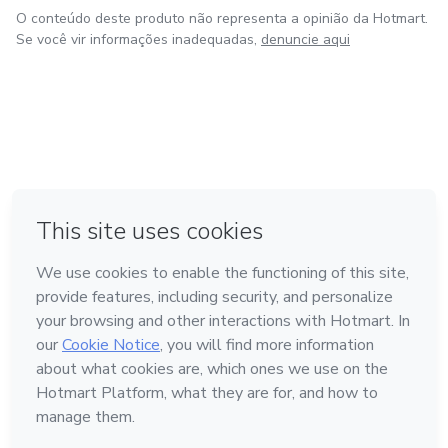
O conteúdo deste produto não representa a opinião da Hotmart.
Se você vir informações inadequadas,
denuncie aqui
em Bogotá
em Amsterdam
em Madrid
na Cidade do México
Feito com
❤
em Belo Horizonte
Conheça a Hotmart
Idioma
Português