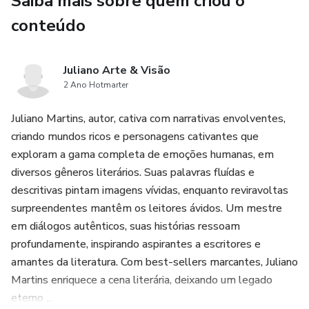
Saiba mais sobre quem criou o
de maneira saudável e deliciosa, deixando para trás dietas
restritivas e abraçando um estilo de vida sustentável.
conteúdo
🔥 Metabolismo em Chamas: Aprenda como acelerar seu
Juliano Arte & Visão
metabolismo para queimar gordura de forma constante,
2 Ano Hotmarter
mesmo enquanto você descansa.
Juliano Martins, autor, cativa com narrativas envolventes,
Chame a Atenção para Mudar Sua Vida:
criando mundos ricos e personagens cativantes que
exploram a gama completa de emoções humanas, em
🚀 Oportunidade Única: Esta é a oportunidade que você
diversos gêneros literários. Suas palavras fluídas e
esperava para finalmente conquistar o corpo dos seus
descritivas pintam imagens vívidas, enquanto reviravoltas
sonhos e a confiança que merece.
surpreendentes mantêm os leitores ávidos. Um mestre
em diálogos autênticos, suas histórias ressoam
👙 Autoestima Inabalável: Imagine-se com uma
profundamente, inspirando aspirantes a escritores e
autoestima inabalável, pronto para enfrentar qualquer
amantes da literatura. Com best-sellers marcantes, Juliano
desafio que a vida lhe apresentar.
Martins enriquece a cena literária, deixando um legado
eterno ...
💪 Força de Vontade Fortalecida: Este livro vai fortalecer