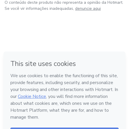
O conteúdo deste produto não representa a opinião da Hotmart.
Se você vir informações inadequadas,
denuncie aqui
em Bogotá
em Amsterdam
em Madrid
na Cidade do México
Feito com
❤
em Belo Horizonte
Conheça a Hotmart
Idioma
Português