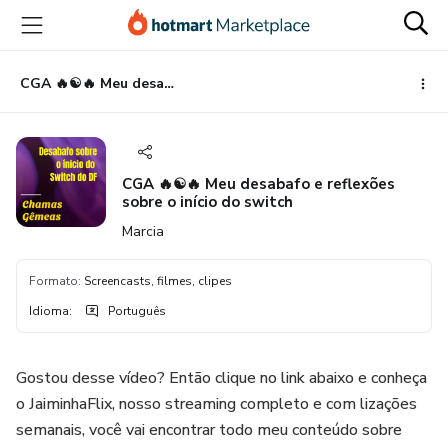
Ir
Ir
Ir
para
para
para
o
o
o
conteúdo
pagamento
rodapé
CGA 🔥☯️🔥 Meu desabafo e reflexões sobre o início do switch
principal
CGA 🔥☯️🔥 Meu desabafo e reflexões
sobre o início do switch
Marcia
Formato
:
Screencasts, filmes, clipes
Idioma
:
Português
Gostou desse vídeo? Então clique no link abaixo e conheça
o JaiminhaFlix, nosso streaming completo e com lizações
semanais, você vai encontrar todo meu conteúdo sobre