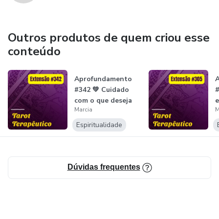
Outros produtos de quem criou esse
conteúdo
Aprofundamento
#342 💚 Cuidado
#
com o que deseja
e
Marcia
M
Você merece...
i
d
Espiritualidade
Dúvidas frequentes