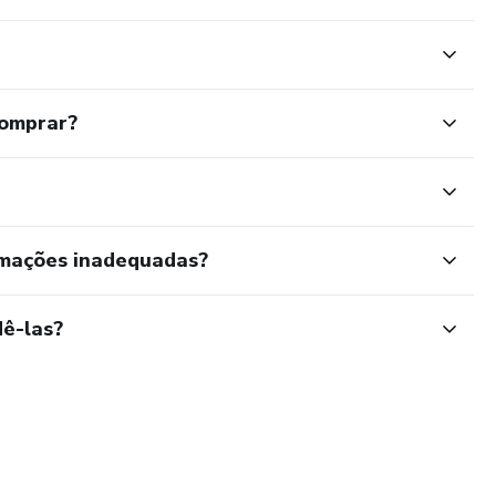
comprar?
rmações inadequadas?
ê-las?