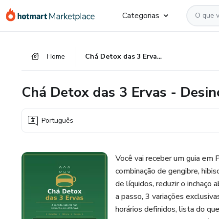
Ir
Ir
Ir
Categorias
para
para
para
o
o
o
conteúdo
pagamento
rodapé
Home
Chá Detox das 3 Ervas - Desinche em 48 Horas
principal
Chá Detox das 3 Ervas - Desi
Português
Você vai receber um guia em 
combinação de gengibre, hibisc
de líquidos, reduzir o inchaço
a passo, 3 variações exclusiva
horários definidos, lista do q