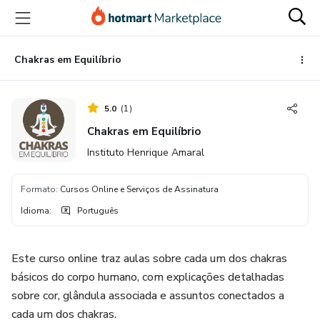
Ir
Ir
Ir
para
para
para
o
o
o
conteúdo
pagamento
rodapé
Chakras em Equilíbrio
principal
5.0
(
1
)
Chakras em Equilíbrio
Instituto Henrique Amaral
Formato
:
Cursos Online e Serviços de Assinatura
Idioma
:
Português
Este curso online traz aulas sobre cada um dos chakras
básicos do corpo humano, com explicações detalhadas
sobre cor, glândula associada e assuntos conectados a
cada um dos chakras.