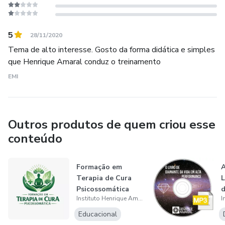
5
28/11/2020
Tema de alto interesse. Gosto da forma didática e simples
que Henrique Amaral conduz o treinamento
EMI
Outros produtos de quem criou esse
conteúdo
Formação em
A
Terapia de Cura
L
Psicossomática
d
Instituto Henrique Amaral
P
Educacional