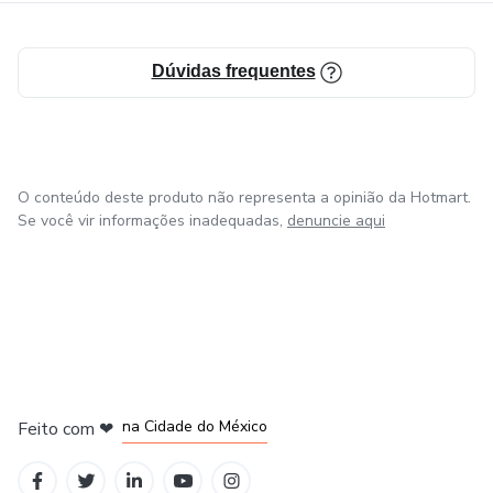
Dúvidas frequentes
O conteúdo deste produto não representa a opinião da Hotmart.
Se você vir informações inadequadas,
denuncie aqui
em Bogotá
em Amsterdam
em Madrid
na Cidade do México
Feito com
❤
em Belo Horizonte