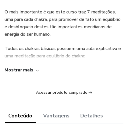
O mais importante é que este curso traz 7 meditações,
uma para cada chakra, para promover de fato um equilíbrio
e desbloqueio destes tão importantes meridianos de
energia do ser humano.
Todos os chakras básicos possuem uma aula explicativa e
uma meditação para equilíbrio do chakra:
Mostrar mais
Chakra - Básico
Chakra - Esplênico
Acessar produto comprado
Chakra - Plexo Solar
Chakra - Cardíaco
Conteúdo
Vantagens
Detalhes
Chakra - Laríngeo