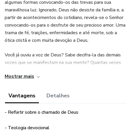
algumas formas convocando-os das trevas para sua
maravilhosa luz. Ignorado, Deus não desiste da família e, a
partir de acontecimentos do cotidiano, revela-se o Senhor
convocando-os para o desfrute de seu precioso amor. Uma
trama de fé, traições, enfermidades e até morte, sob a
ótica cristã e com muita devoção a Deus.
Você já ouviu a voz de Deus? Sabe decifra-la das demais
vozes que se manifestam na sua mente? Quantas vezes
ele já te chamou, de diferentes maneiras, para uma missão
Mostrar mais
específica? Teria Deus a ousadia (quiçá a ironia) de te
chamar para um instante de alegria, a partir de um incidente
desastroso e de intensa perturbação?
Vantagens
Detalhes
E se você, precisando muito da ajuda do Senhor, levasse
- Refletir sobre o chamado de Deus
uma invertida e fosse convidado a dar algo a Ele? Deus
conhece os teus limites, mas você sabe os Dele? Deus
- Teologia devocional
tem limites?