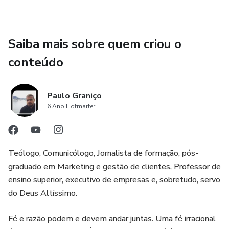
Neste livro, você vai compreender, de forma simples, com
histórias comuns e texto leve, que Deus não desiste de
Saiba mais sobre quem criou o
um homem com um chamado. Ele é capaz de fazer
conteúdo
qualquer coisa, respeitando o livre arbítrio humano, sem
abrir mão de Sua soberania, para que nos cheguemos a Ele
e jamais duvidemos de seu amor.
Paulo Graniço
6 Ano Hotmarter
Pegue este exemplar, abra-o. talvez você nem precise ler
até o final para entender que ainda tem um Ser Superior te
chamando para um desafio muito especial.
Teólogo, Comunicólogo, Jornalista de formação, pós-
graduado em Marketing e gestão de clientes, Professor de
ensino superior, executivo de empresas e, sobretudo, servo
do Deus Altíssimo.
Fé e razão podem e devem andar juntas. Uma fé irracional