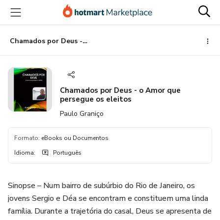
Ir
Ir
Ir
para
para
para
o
o
o
conteúdo
pagamento
rodapé
Chamados por Deus - o Amor que persegue os eleitos
principal
Chamados por Deus - o Amor que
persegue os eleitos
Paulo Graniço
Formato
:
eBooks ou Documentos
Idioma
:
Português
Sinopse – Num bairro de subúrbio do Rio de Janeiro, os
jovens Sergio e Déa se encontram e constituem uma linda
família. Durante a trajetória do casal, Deus se apresenta de