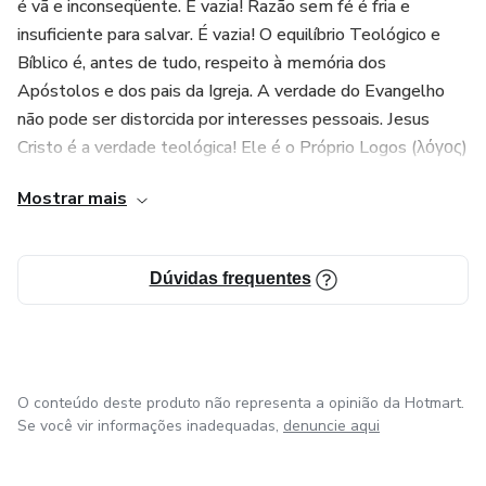
é vã e inconseqüente. É vazia! Razão sem fé é fria e
insuficiente para salvar. É vazia! O equilíbrio Teológico e
Bíblico é, antes de tudo, respeito à memória dos
Apóstolos e dos pais da Igreja. A verdade do Evangelho
não pode ser distorcida por interesses pessoais. Jesus
Cristo é a verdade teológica! Ele é o Próprio Logos (λόγος)
de Deus. O que passar disso, segundo o Apóstolo, seja
Mostrar mais
anátema!
Dúvidas frequentes
O conteúdo deste produto não representa a opinião da Hotmart.
Se você vir informações inadequadas,
denuncie aqui