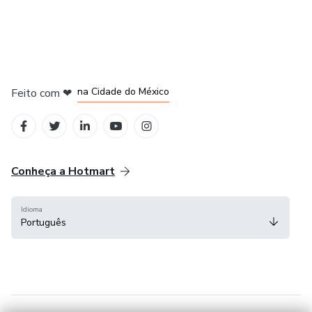
em Bogotá
em Amsterdam
em Madrid
na Cidade do México
Feito com
❤
em Belo Horizonte
Conheça a Hotmart
Idioma
Português