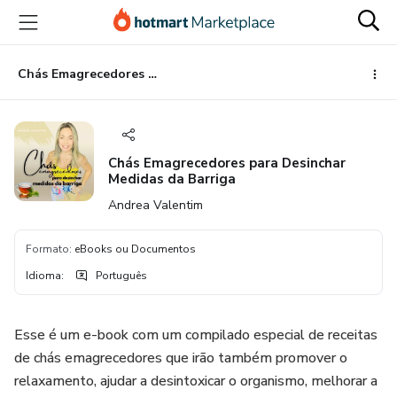
Ir
Ir
Ir
para
para
para
o
o
o
conteúdo
pagamento
rodapé
Chás Emagrecedores para Desinchar Medidas da Barriga
principal
Chás Emagrecedores para Desinchar
Medidas da Barriga
Andrea Valentim
Formato
:
eBooks ou Documentos
Idioma
:
Português
Esse é um e-book com um compilado especial de receitas
de chás emagrecedores que irão também promover o
relaxamento, ajudar a desintoxicar o organismo, melhorar a