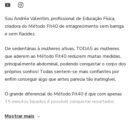
Sou Andréa Valentim, profissional de Educação Física,
criadora do Método Fit40 de emagrecimento sem barriga
e sem flacidez.
De sedentárias à mulheres ativas, TODAS as mulheres
que aderem ao Método Fit40 reduzem muitas medidas,
principalmente abdominal, podendo conquistar o corpo dos
próprios sonhos! Todas sentem-se mais confiantes por
enfim conseguir algo que antes parecia tão inatingível.
O grande diferencial do Método Fit40 é que com apenas
15 minutos bipados é possível conquistar resultados
incríveis para quem busca mudanças positivas na qualidade
Mostrar mais
de vida.
Eu adoro meu trabalho e por isso diariamente atendo