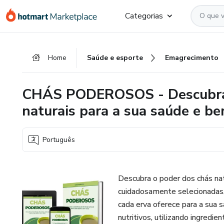
Ir
Ir
Ir
Categorias
para
para
para
o
o
o
conteúdo
pagamento
rodapé
Home
Saúde e esporte
Emagrecimento
principal
CHÁS PODEROSOS - Descubra o
naturais para a sua saúde e b
Português
Descubra o poder dos chás na
cuidadosamente selecionadas, 
cada erva oferece para a sua 
nutritivos, utilizando ingredi