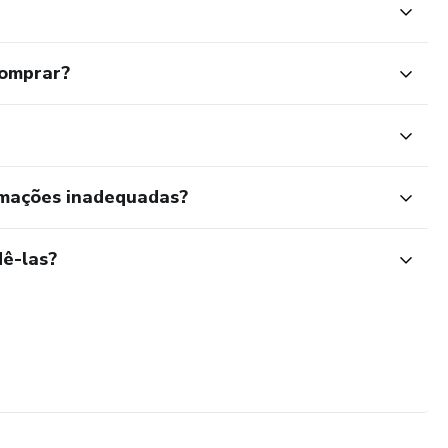
comprar?
rmações inadequadas?
ê-las?