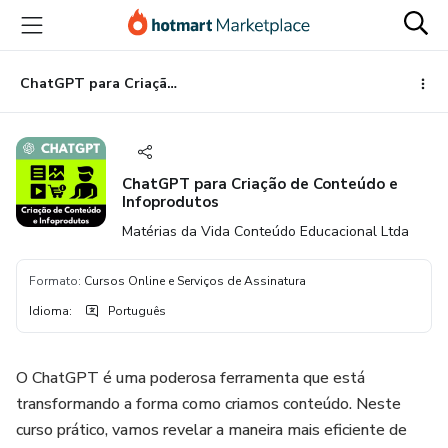
Ir
Ir
Ir
para
para
para
o
o
o
conteúdo
pagamento
rodapé
ChatGPT para Criação de Conteúdo e Infoprodutos
principal
ChatGPT para Criação de Conteúdo e
Infoprodutos
Matérias da Vida Conteúdo Educacional Ltda
Formato
:
Cursos Online e Serviços de Assinatura
Idioma
:
Português
O ChatGPT é uma poderosa ferramenta que está
transformando a forma como criamos conteúdo. Neste
curso prático, vamos revelar a maneira mais eficiente de