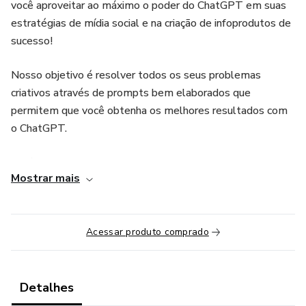
você aproveitar ao máximo o poder do ChatGPT em suas
estratégias de mídia social e na criação de infoprodutos de
sucesso!
Nosso objetivo é resolver todos os seus problemas
criativos através de prompts bem elaborados que
permitem que você obtenha os melhores resultados com
o ChatGPT.
Você vai aprender como usar o ChatGPT para criar
Mostrar mais
postagens irresistíveis, textos envolventes e chamadas
impactantes que ajudarão a firmar a sua presença online!
Exemplos de assuntos que você vai aprender:
Acessar produto comprado
- Ter ideias de conteúdo para postar.
Detalhes
- Criar títulos de vídeo/artigo chamativos, otimizados com