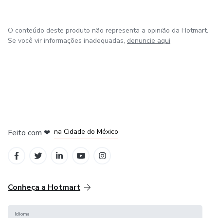
Exemplos de assuntos que você vai aprender:
O conteúdo deste produto não representa a opinião da Hotmart.
- Descoberta de nicho e avatar
Se você vir informações inadequadas,
denuncie aqui
- Criar um curso online
- Criar um e-book
- Criar uma sequência de e-mails
em Bogotá
em Amsterdam
em Madrid
na Cidade do México
Feito com
❤
- Criar uma copy/carta de vendas
em Belo Horizonte
- Criar um criativo para anúncios
- E muito mais!
Conheça a Hotmart
Vamos embarcar na aventura mais fascinante da sua
Idioma