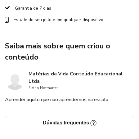
SEO.
Garantia de 7 dias
Estude do seu jeito e em qualquer dispositivo
- Criar descrição de vídeo do Youtube/legenda do
Instagram.
Saiba mais sobre quem criou o
- Criar roteiro/script de vídeos.
conteúdo
- Criar artigos de blog.
Matérias da Vida Conteúdo Educacional
- Criar posts de Instagram e demais redes sociais.
Ltda
3 Ano Hotmarter
- E muito mais!
Aprender aquilo que não aprendemos na escola
E não para por aí! Vamos além das redes sociais e
mergulhar no universo dos infoprodutos. Você descobrirá
como o ChatGPT pode ser seu aliado em todo o processo
Dúvidas frequentes
da venda de um produto online.