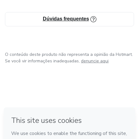
Dúvidas frequentes
O conteúdo deste produto não representa a opinião da Hotmart.
Se você vir informações inadequadas,
denuncie aqui
em Amsterdam
em Madrid
em Bogotá
Feito com
❤
em Belo Horizonte
na Cidade do México