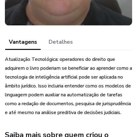
Interpretar Resultados: Desenvolva habilidades para
analisar criticamente as informações obtidas, assegurando
que as respostas sejam aplicáveis ao contexto jurídico
brasileiro.
Aplicar a IA no Direito: Entenda como a ChatGPT pode ser
Vantagens
Detalhes
usada para elaboração de peças processuais, pesquisa de
jurisprudência, e síntese de doutrinas.
Atualização Tecnológica: operadores do direito que
adquirem o livro poderiam se beneficiar ao aprender como a
Garantir a Conformidade Ética: Navegue pelas questões
tecnologia de inteligência artificial pode ser aplicada no
éticas do uso de IA na prática jurídica, garantindo a
âmbito jurídico. Isso incluiria entender como os modelos de
integridade profissional.
linguagem podem auxiliar na automatização de tarefas
Atualizações Constantes: Mantenha-se informado sobre
como a redação de documentos, pesquisa de jurisprudência
as atualizações e melhorias na tecnologia da ChatGPT que
e até mesmo na análise preditiva de decisões judiciais.
impactam a área jurídica.
Saiba mais sobre quem criou o
Ideal para quem deseja estar na vanguarda do Direito, este