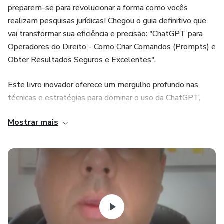
preparem-se para revolucionar a forma como vocês
realizam pesquisas jurídicas! Chegou o guia definitivo que
vai transformar sua eficiência e precisão: "ChatGPT para
Operadores do Direito - Como Criar Comandos (Prompts) e
Obter Resultados Seguros e Excelentes".
Este livro inovador oferece um mergulho profundo nas
técnicas e estratégias para dominar o uso da ChatGPT,
uma das ferramentas de inteligência artificial mais
Mostrar mais
avançadas do mundo, especificamente adaptada para o
universo jurídico. Com uma linguagem clara e exemplos
práticos, você vai aprender a:
Elaborar Comandos Precisos: Aprenda a formulação de
prompts que levam a respostas claras e objetivas,
economizando horas de pesquisa.