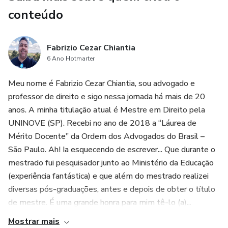
livro é uma ferramenta essencial que une a tradição jurídica
conteúdo
com a inovação tecnológica. Não fique para trás na
revolução digital que está remodelando o Direito. Adquira
já o seu exemplar de "ChatGPT para operadores do
Fabrizio Cezar Chiantia
6 Ano Hotmarter
direito" e seja um pioneiro na aplicação da inteligência
artificial na sua prática jurídica.
Meu nome é Fabrizio Cezar Chiantia, sou advogado e
professor de direito e sigo nessa jornada há mais de 20
Garanta o seu livro hoje e seja um profissional jurídico do
anos. A minha titulação atual é Mestre em Direito pela
futuro!
UNINOVE (SP). Recebi no ano de 2018 a “Láurea de
Mérito Docente” da Ordem dos Advogados do Brasil –
São Paulo. Ah! Ia esquecendo de escrever... Que durante o
mestrado fui pesquisador junto ao Ministério da Educação
(experiência fantástica) e que além do mestrado realizei
diversas pós-graduações, antes e depois de obter o título
de mestre. É uma grande honra para mim tê-lo (a)...
Mostrar mais