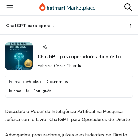
Ir
Ir
Ir
para
para
para
o
o
o
conteúdo
pagamento
rodapé
ChatGPT para operadores do direito
principal
ChatGPT para operadores do direito
Fabrizio Cezar Chiantia
Formato
:
eBooks ou Documentos
Idioma
:
Português
Descubra o Poder da Inteligência Artificial na Pesquisa
Jurídica com o Livro "ChatGPT para Operadores do Direito
Advogados, procuradores, juízes e estudantes de Direito,