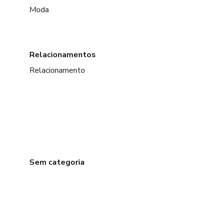
Moda
Relacionamentos
Relacionamento
Sem categoria
em Bogotá
em Amsterdam
em Madrid