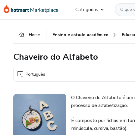
Ir
Ir
Ir
Categorias
para
para
para
o
o
o
conteúdo
pagamento
rodapé
Home
Ensino e estudo acadêmico
Educa
principal
Chaveiro do Alfabeto
Português
O Chaveiro do Alfabeto é um r
processo de alfabetização.
É composto por fichas em form
minúscula, cursiva, bastão).