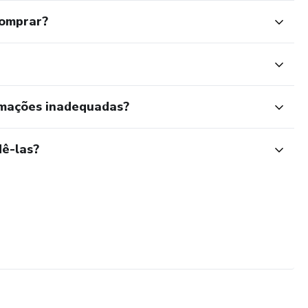
comprar?
rmações inadequadas?
ê-las?