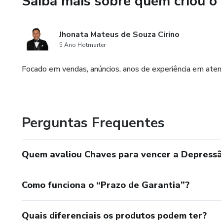
Saiba mais sobre quem criou o
Prepare-se para transformar s
e bem-estar duradouros. Adqu
Jhonata Mateus de Souza Cirino
uma vida mais feliz e saudável
5 Ano Hotmarter
Focado em vendas, anúncios, anos de experiência em aten
Perguntas Frequentes
Quem avaliou Chaves para vencer a Depress
Como funciona o “Prazo de Garantia”?
Quais diferenciais os produtos podem ter?