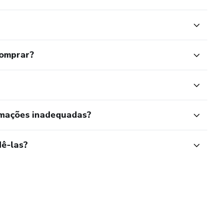
comprar?
rmações inadequadas?
ê-las?