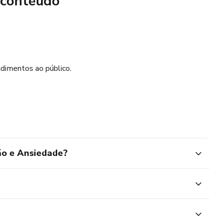
 conteúdo
ua jornada de saúde mental e descobrir um caminho de cura
ira seu exemplar hoje mesmo e dê o primeiro passo para
!
dimentos ao público.
ão e Ansiedade?