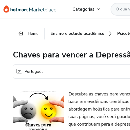
Ir
Ir
Ir
Categorias
para
para
para
o
o
o
conteúdo
pagamento
rodapé
Home
Ensino e estudo acadêmico
Psicol
principal
Chaves para vencer a Depress
Português
Descubra as chaves para venc
base em evidências científica
abordagem holística para enfr
suas páginas, você será guia
que contribuem para a depres