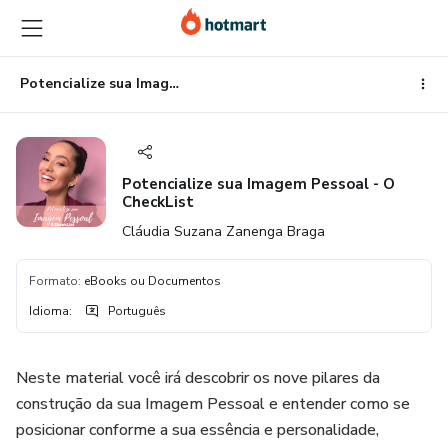
Ir
Ir
Ir
para
para
para
o
o
o
conteúdo
pagamento
rodapé
Potencialize sua Imagem Pessoal - O CheckList
principal
Potencialize sua Imagem Pessoal - O
CheckList
Cláudia Suzana Zanenga Braga
Formato
:
eBooks ou Documentos
Idioma
:
Português
Neste material você irá descobrir os nove pilares da
construção da sua Imagem Pessoal e entender como se
posicionar conforme a sua essência e personalidade,