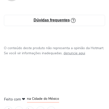
Dúvidas frequentes
O conteúdo deste produto não representa a opinião da Hotmart.
Se você vir informações inadequadas,
denuncie aqui
em Bogotá
em Amsterdam
em Madrid
na Cidade do México
Feito com
❤
em Belo Horizonte