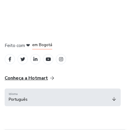
em Amsterdam
em Madrid
em Bogotá
Feito com
❤
em Belo Horizonte
na Cidade do México
Conheça a Hotmart
Idioma
Português