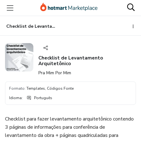
Ir
Ir
Ir
para
para
para
o
o
o
conteúdo
pagamento
rodapé
Checklist de Levantamento Arquitetônico
principal
Checklist de Levantamento
Arquitetônico
Pra Mim Por Mim
Formato
:
Templates, Códigos Fonte
Idioma
:
Português
Checklist para fazer levantamento arquitetônico contendo
3 páginas de informações para conferência de
levantamento da obra + páginas quadriculadas para