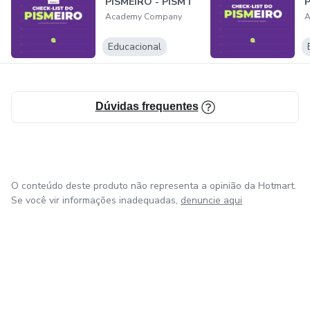
PISMEIRO - PISM I
P
Academy Company
A
Educacional
Dúvidas frequentes
O conteúdo deste produto não representa a opinião da Hotmart.
Se você vir informações inadequadas,
denuncie aqui