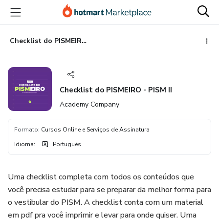
Ir
Ir
Ir
para
para
para
o
o
o
conteúdo
pagamento
rodapé
Checklist do PISMEIRO - PISM II
principal
Checklist do PISMEIRO - PISM II
Academy Company
Formato
:
Cursos Online e Serviços de Assinatura
Idioma
:
Português
Uma checklist completa com todos os conteúdos que
você precisa estudar para se preparar da melhor forma para
o vestibular do PISM. A checklist conta com um material
em pdf pra você imprimir e levar para onde quiser. Uma