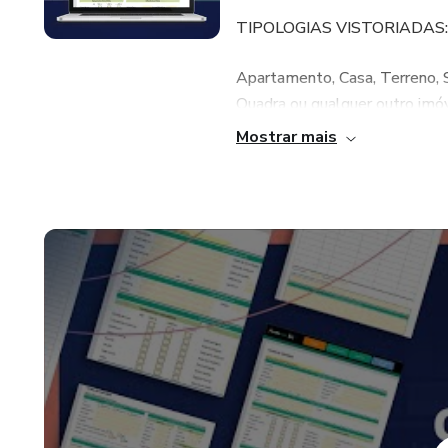
TIPOLOGIAS VISTORIADAS:
Apartamento, Casa, Terreno, S
Quadra ou qualquer outro imóv
Mostrar mais
OBJETIVO DA FERRAMENT
Seu principal objetivo é auxili
critérios necessários para ter 
INFORMAÇÕES TÉCNICAS:
- Esta ferramenta atende as
- Instruções de acesso à plat
- Uso em até 2 Computadores 