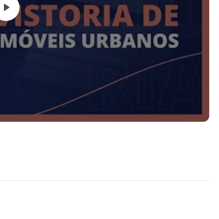
e online ou offline​
o Windows​​
gido)​​
let​​
2013 ou Posterior do Office