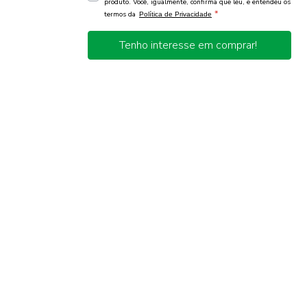
produto. Você, igualmente, confirma que leu, e entendeu os
*
termos da
Política de Privacidade
Tenho interesse em comprar!