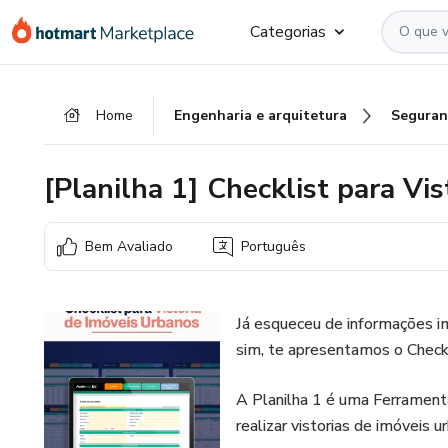
Ir
Ir
Ir
Categorias
para
para
para
o
o
o
conteúdo
pagamento
rodapé
Home
Engenharia e arquitetura
Seguran
principal
[Planilha 1] Checklist para Vi
Bem Avaliado
Português
Já esqueceu de informações i
sim, te apresentamos o CheckL
A Planilha 1 é uma Ferrament
realizar vistorias de imóveis