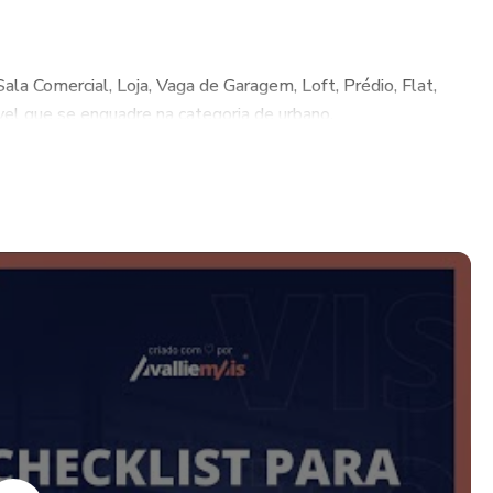
ala Comercial, Loja, Vaga de Garagem, Loft, Prédio, Flat,
el que se enquadre na categoria de urbano.
A:
ar o responsável pela vistoria a olhar todos os pontos e
uma vistoria impecável.
 exigências da NBR 14653
aforma enviadas por email​
por Licença​