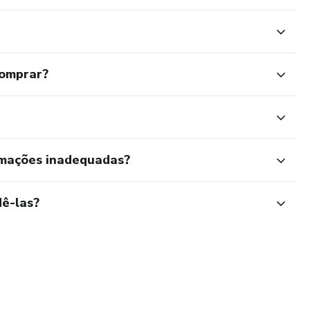
comprar?
rmações inadequadas?
ê-las?