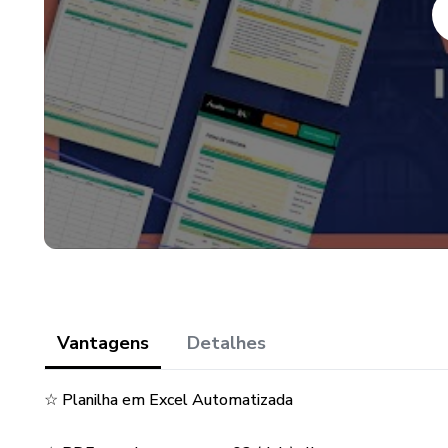
- Planilha usual para o ambient
- Planilha para uso no Excel d
- Produto Editável (VBA Prote
- Compatível com Celular e Tab
- Compatível com Windows​​
- Compatível com as Versões 
- Atualizações gratuitas
Vantagens
Detalhes
☆ Planilha em Excel Automatizada