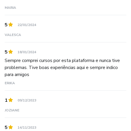
abrasileiradas
MARIA
• Expert em Risottos, com técnicas para preparar risottos
5
22/01/2024
sofisticados e requintados
VALESCA
• Mestre em Doces Italianos, onde você aprenderá todas
as sobremesas italianas tradicionais, com receitas testadas
5
18/01/2024
e aprovadas
Sempre comprei cursos por esta plataforma e nunca tive
problemas. Tive boas experiências aqui e sempre indico
• Profissão Personal Chef, ensinando a se profissionalizar
para amigos
na gastronomia, do cardápio à estratégia de vendas
ERIKA
• Livro Digital Cheesecake Original, para você aprender a
1
09/12/2023
verdadeira cheesecake americana, passo a passo, de forma
JOZIANE
prática e acessível
• Assinatura à Mesa, para descobrir seu estilo culinário e
5
14/11/2023