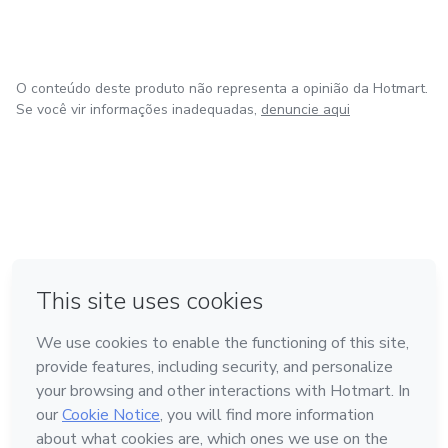
O conteúdo deste produto não representa a opinião da Hotmart.
Se você vir informações inadequadas,
denuncie aqui
em Madrid
em Amsterdam
Feito com
❤
em Belo Horizonte
na Cidade do México
em Bogotá
Conheça a Hotmart