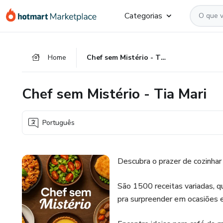
Ir
Ir
Ir
Categorias
para
para
para
o
o
o
conteúdo
pagamento
rodapé
Home
Chef sem Mistério - Tia Mari
principal
Chef sem Mistério - Tia Mari
Português
Descubra o prazer de cozinhar
São 1500 receitas variadas, qu
pra surpreender em ocasiões e