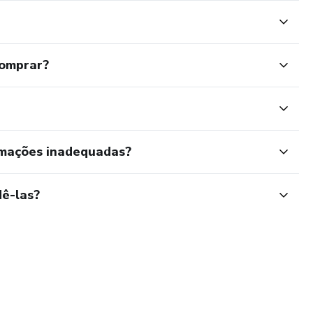
comprar?
rmações inadequadas?
ê-las?