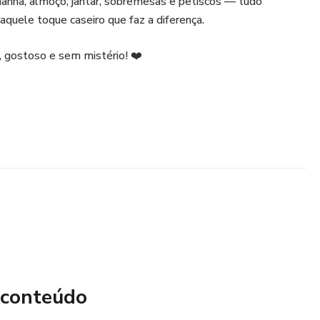
manhã, almoço, jantar, sobremesas e petiscos — tudo
aquele toque caseiro que faz a diferença.
s, gostoso e sem mistério! ❤️
 conteúdo