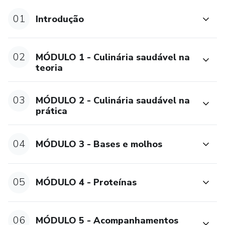
sobre nutrição até a aplicação prática na cozinha do dia-a-
dia. Ao explorar substituições inteligentes, técnicas de
01
Introdução
preparo e dicas de armazenamento, o meu objetivo é
facilitar a transição para uma alimentação saudável e
funcional, sem sacrificar o sabor e seu prazer pela comida.
02
MÓDULO 1 - Culinária saudável na
teoria
03
MÓDULO 2 - Culinária saudável na
prática
04
MÓDULO 3 - Bases e molhos
05
MÓDULO 4 - Proteínas
06
MÓDULO 5 - Acompanhamentos