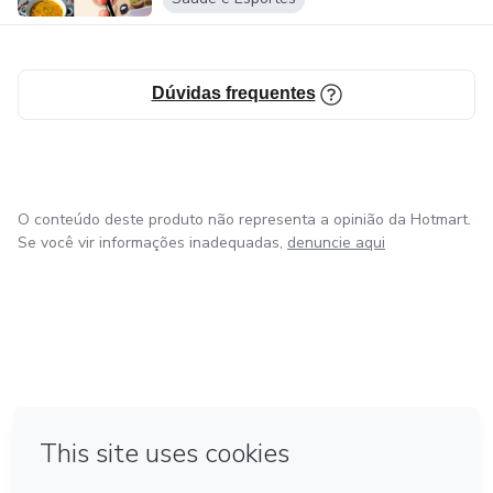
Dúvidas frequentes
O conteúdo deste produto não representa a opinião da Hotmart.
Se você vir informações inadequadas,
denuncie aqui
em Amsterdam
em Madrid
em Bogotá
Feito com
❤
em Belo Horizonte
na Cidade do México