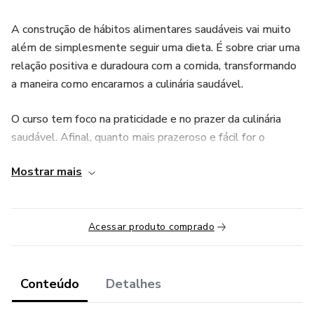
A construção de hábitos alimentares saudáveis vai muito
além de simplesmente seguir uma dieta. É sobre criar uma
relação positiva e duradoura com a comida, transformando
a maneira como encaramos a culinária saudável.
O curso tem foco na praticidade e no prazer da culinária
saudável. Afinal, quanto mais prazeroso e fácil for o
processo de preparo de refeições nutritivas, maiores serão
Mostrar mais
as chances de você adotar esses hábitos de forma
consistente.
Ao longo dos 9 módulos, você não apenas aprende
Acessar produto comprado
receitas, mas também técnicas para tornar a cozinha um
lugar de criatividade e bem-estar.
Conteúdo
Detalhes
Com um enfoque amplo que vai desde a teoria básica