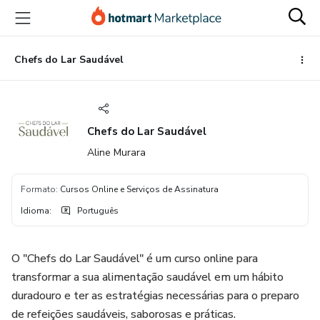
Ir
Ir
Ir
para
para
para
o
o
o
conteúdo
pagamento
rodapé
Chefs do Lar Saudável
principal
Chefs do Lar Saudável
Aline Murara
Formato
:
Cursos Online e Serviços de Assinatura
Idioma
:
Português
O "Chefs do Lar Saudável" é um curso online para
transformar a sua alimentação saudável em um hábito
duradouro e ter as estratégias necessárias para o preparo
de refeições saudáveis, saborosas e práticas.