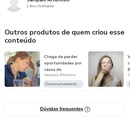
Sampaio Altemisio
1 Ano Hotmarter
Outros produtos de quem criou esse
conteúdo
Chega de perder
V
oportunidades por
c
causa de
B
Sampaio Altemisio
S
distrações!
Desenvolvimento Pessoal
Dúvidas frequentes