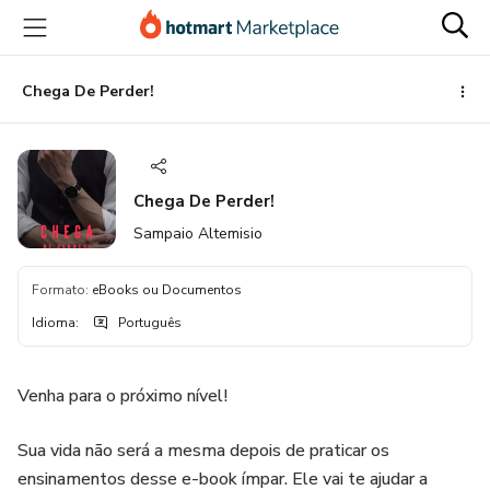
Ir
Ir
Ir
para
para
para
o
o
o
conteúdo
pagamento
rodapé
Chega De Perder!
principal
Chega De Perder!
Sampaio Altemisio
Formato
:
eBooks ou Documentos
Idioma
:
Português
Venha para o próximo nível!
Sua vida não será a mesma depois de praticar os
ensinamentos desse e-book ímpar. Ele vai te ajudar a