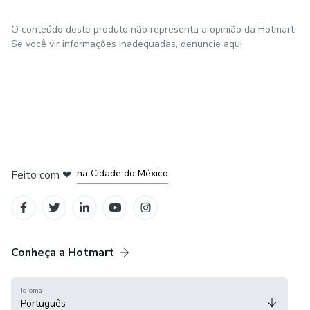
O conteúdo deste produto não representa a opinião da Hotmart.
Se você vir informações inadequadas,
denuncie aqui
em Bogotá
em Amsterdam
em Madrid
na Cidade do México
Feito com
❤
em Belo Horizonte
Conheça a Hotmart
Idioma
Português