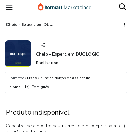
Ir
Ir
Ir
para
para
para
o
o
o
conteúdo
pagamento
rodapé
Cheio - Expert em DUOLOGIC
principal
Cheio - Expert em DUOLOGIC
Roni Isotton
Formato
:
Cursos Online e Serviços de Assinatura
Idioma
:
Português
Produto indisponível
Cadastre-se e mostre seu interesse em comprar para o(a)
autor(a) deste curso!