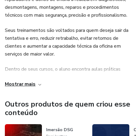
desmontagens, montagens, reparos e procedimentos
técnicos com mais segurança, precisão e profissionalismo.
Seus treinamentos são voltados para quem deseja sair da
tentativa e erro, reduzir retrabalho, evitar retornos de
clientes e aumentar a capacidade técnica da oficina em
serviços de maior valor.
Dentro de seus cursos, o aluno encontra aulas práticas
sobre câmbios automáticos, automatizados, CVT, DSG,
Mostrar mais
Powershift, TCM, corpo de válvulas, troca de óleo,
diagnóstico de falhas, manutenção preventiva,
desmontagem, montagem e procedimentos aplicados
Outros produtos de quem criou esse
diretamente à rotina da oficina.
conteúdo
Com uma linguagem direta e objetiva, Roni ensina o passo
Imersão DSG
C
a passo necessário para que o profissional consiga evoluir