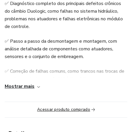
✅ Diagnóstico completo dos principais defeitos crônicos
do câmbio Duologic, como falhas no sistema hidráulico,
problemas nos atuadores e falhas eletrônicas no módulo
de controle.
✅ Passo a passo da desmontagem e montagem, com
análise detalhada de componentes como atuadores,
sensores e o conjunto de embreagem.
✅ Correção de falhas comuns, como trancos nas trocas de
marcha, perda de pressão hidráulica, falhas no engate e
Mostrar mais
superaquecimento do sistema.
✅ Ajustes e calibração eletrônica, garantindo um
funcionamento suave e eficiente do câmbio.
Acessar produto comprado
✅ Técnicas preventivas para prolongar a vida útil da
transmissão e evitar problemas recorrentes.