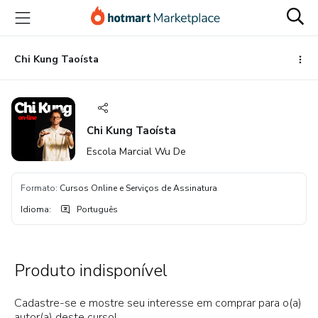
Ir
Ir
Ir
para
para
para
o
o
o
conteúdo
pagamento
rodapé
Chi Kung Taoísta
principal
Chi Kung Taoísta
Escola Marcial Wu De
Formato
:
Cursos Online e Serviços de Assinatura
Idioma
:
Português
Produto indisponível
Cadastre-se e mostre seu interesse em comprar para o(a)
autor(a) deste curso!