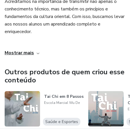
Acreditamos na importância de transmitir não apenas o
conhecimento técnico, mas também os princípios e
fundamentos da cultura oriental. Com isso, buscamos levar
aos nossos alunos um aprendizado completo e
enriquecedor.
Motivados por essa missão, decidimos criar o Curso básico
Mostrar mais
de 8 mãos. Nosso objetivo é ajudar os alunos iniciantes a
se aprofundarem ainda mais no Tai Chi básico. Através
desse curso online, adaptado à nossa cultura, valores e
Outros produtos de quem criou esse
progresso de aprendizado, proporcionamos uma
conteúdo
experiência única de imersão nessa arte milenar.
Tai Chi em 8 Passos
T
Além disso, somos os donos do Maior Canal para falar
O
Escola Marcial Wu De
sobre Kung Fu do Brasil, o Blog Wu De. Lá, entrevistamos
E
Mestres, falamos sobre filmes, mundo nerd marcial e
muito mais. Tudo isso com o intuito de disseminar o
Saúde e Esportes
conhecimento e promover a cultura das artes marciais.