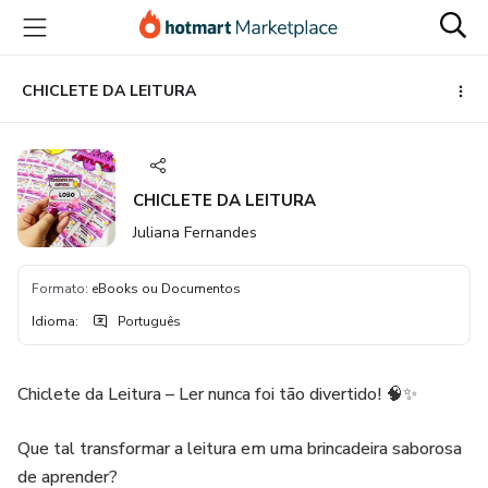
Ir
Ir
Ir
para
para
para
o
o
o
conteúdo
pagamento
rodapé
CHICLETE DA LEITURA
principal
CHICLETE DA LEITURA
Juliana Fernandes
Formato
:
eBooks ou Documentos
Idioma
:
Português
Chiclete da Leitura – Ler nunca foi tão divertido! 🧠✨
Que tal transformar a leitura em uma brincadeira saborosa
de aprender?