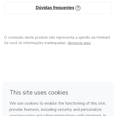
Dúvidas frequentes
O conteúdo deste produto não representa a opinião da Hotmart.
Se você vir informações inadequadas,
denuncie aqui
em Amsterdam
em Madrid
em Bogotá
Feito com
❤
em Belo Horizonte
na Cidade do México