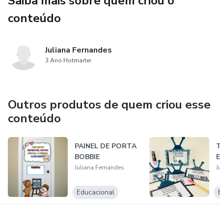
Saiba mais sobre quem criou o
VALOR 7,00
conteúdo
Juliana Fernandes
3 Ano Hotmarter
Outros produtos de quem criou esse
conteúdo
PAINEL DE PORTA
BOBBIE
Juliana Fernandes
J
Educacional