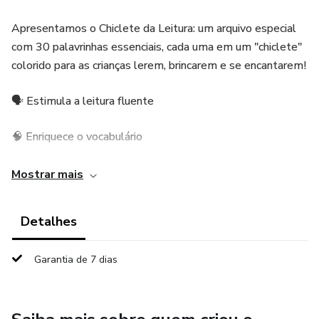
Apresentamos o Chiclete da Leitura: um arquivo especial
com 30 palavrinhas essenciais, cada uma em um "chiclete"
colorido para as crianças lerem, brincarem e se encantarem!
🗣️ Estimula a leitura fluente
🧠 Enriquece o vocabulário
🎉 Torna o momento de leitura leve, lúdico e cheio de
Mostrar mais
risadas!
Detalhes
💡 Ideal para atividades de alfabetização, jogos em sala,
cantinhos de leitura ou como reforço divertido em casa.
Garantia de 7 dias
🌟 Cada chiclete, uma nova palavra. Cada palavra, um passo
a mais na leitura!