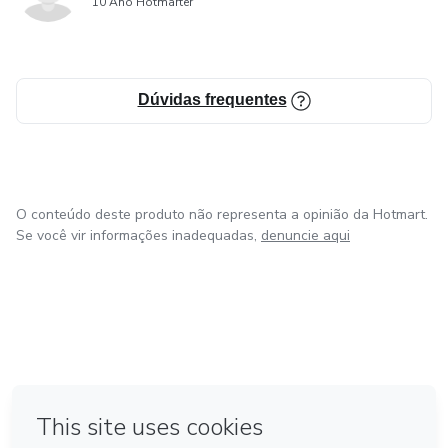
10 Ano Hotmarter
Dúvidas frequentes
O conteúdo deste produto não representa a opinião da Hotmart.
Se você vir informações inadequadas,
denuncie aqui
em Bogotá
em Amsterdam
em Madrid
na Cidade do México
Feito com
❤
em Belo Horizonte