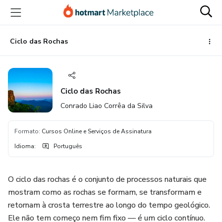
Ir
Ir
Ir
para
para
para
o
o
o
conteúdo
pagamento
rodapé
Ciclo das Rochas
principal
Ciclo das Rochas
Conrado Liao Corrêa da Silva
Formato
:
Cursos Online e Serviços de Assinatura
Idioma
:
Português
O ciclo das rochas é o conjunto de processos naturais que
mostram como as rochas se formam, se transformam e
retornam à crosta terrestre ao longo do tempo geológico.
Ele não tem começo nem fim fixo — é um ciclo contínuo.