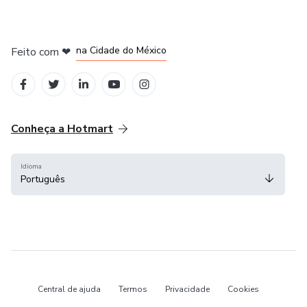
em Bogotá
em Amsterdam
em Madrid
na Cidade do México
Feito com
❤
em Belo Horizonte
Conheça a Hotmart
Idioma
Português
Central de ajuda
Termos
Privacidade
Cookies