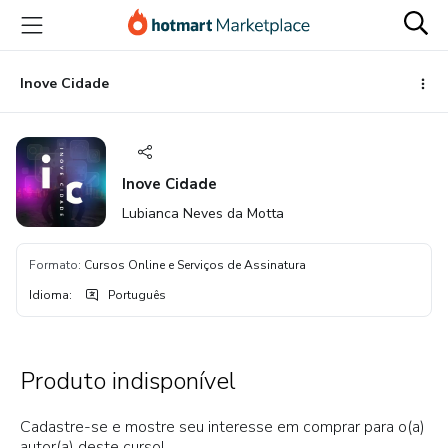
Ir
Ir
Ir
para
para
para
o
o
o
conteúdo
pagamento
rodapé
Inove Cidade
principal
Inove Cidade
Lubianca Neves da Motta
Formato
:
Cursos Online e Serviços de Assinatura
Idioma
:
Português
Produto indisponível
Cadastre-se e mostre seu interesse em comprar para o(a)
autor(a) deste curso!