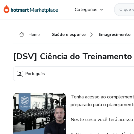
Ir
Ir
Ir
Categorias
para
para
para
o
o
o
conteúdo
pagamento
rodapé
Home
Saúde e esporte
Emagrecimento
principal
[DSV] Ciência do Treinament
Português
Tenha acesso ao complemento 
preparado para o planejamento
Neste curso você terá acesso 