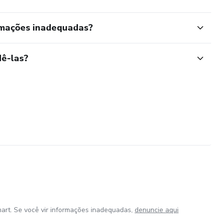
rmações inadequadas?
ê-las?
art. Se você vir informações inadequadas,
denuncie aqui