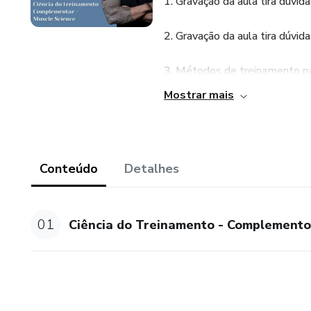
1. Gravação da aula tira dúvid
2. Gravação da aula tira dúvid
3. Métodos de treinamento par
Mostrar mais
4. Gravação da aula tira dúvid
5. Métodos de Exaustão - Rep
Conteúdo
Detalhes
6. Método Excêntrico
7. Perguntas e Resposta sob
01
Ciência do Treinamento - Complement
8. Métodos Pirâmide, Dropset
9. Métodos Rest-pause e Clu