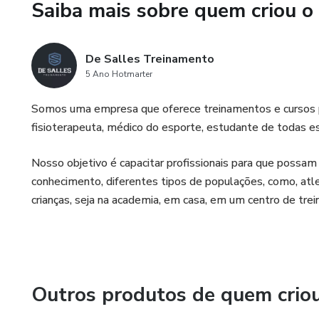
10. Perguntas e respostas sob
Saiba mais sobre quem criou o
cluster Sets
11. Métodos de manipulação 
De Salles Treinamento
5 Ano Hotmarter
12. Métodos mais recentes
Somos uma empresa que oferece treinamentos e cursos para
fisioterapeuta, médico do esporte, estudante de todas 
13. Treinamento com oclusão
Nosso objetivo é capacitar profissionais para que possa
14. Gravação da aula tira dúvi
conhecimento, diferentes tipos de populações, como, atl
crianças, seja na academia, em casa, em um centro de trei
Outros produtos de quem crio