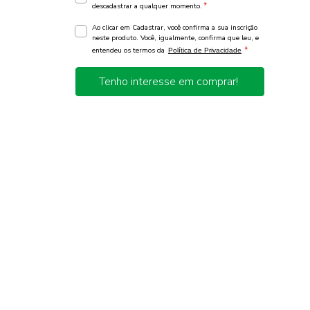
*
descadastrar a qualquer momento.
Ao clicar em Cadastrar, você confirma a sua inscrição
neste produto. Você, igualmente, confirma que leu, e
*
entendeu os termos da
Política de Privacidade
Tenho interesse em comprar!