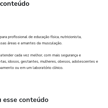
re Métodos pirâmide, dropsets, stripsets, rest-pause e
 conteúdo
da ordem e combinação
 profissional de educação física, nutricionista,
essas áreas e amantes da musculação.
m atender cada vez melhor, com mais segurança e
das
etas, idosos, gestantes, mulheres, obesos, adolescentes e
namento ou em um laboratório clínico.
u esse conteúdo