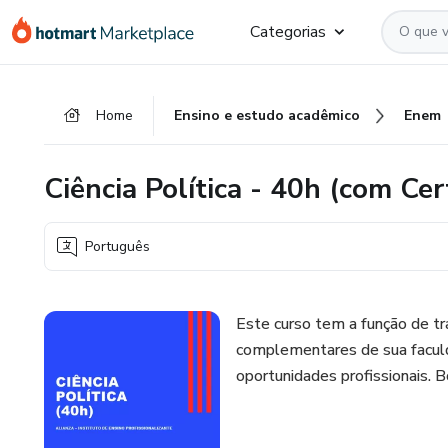
Ir
Ir
Ir
Categorias
para
para
para
o
o
o
conteúdo
pagamento
rodapé
Home
Ensino e estudo acadêmico
Enem
principal
Ciência Política - 40h (com Cert
Português
Este curso tem a função de tr
complementares de sua faculd
oportunidades profissionais. 