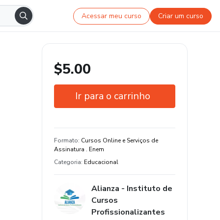
Acessar meu curso
Criar um curso
$5.00
Ir para o carrinho
Garantia de 7 dias
Certificado de conclusão
Formato
:
Cursos Online e Serviços de
Assinatura . Enem
Estude do seu jeito e em qualquer
Categoria
:
Educacional
dispositivo
10 aula e 40 hora de conteúdo
Alianza - Instituto de
original
Cursos
Profissionalizantes