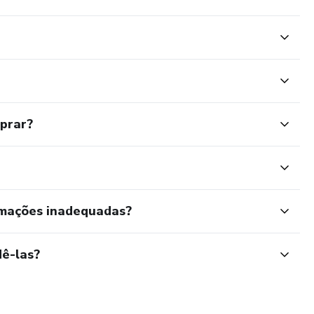
mprar?
rmações inadequadas?
ê-las?