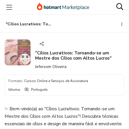
Ir
Ir
Ir
para
para
para
o
o
o
conteúdo
pagamento
rodapé
"Cílios Lucrativos: Tornando-se um Mestre dos Cílios com Altos Lucros"
principal
"Cílios Lucrativos: Tornando-se um
Mestre dos Cílios com Altos Lucros"
Jefersom Oliveira
Formato
:
Cursos Online e Serviços de Assinatura
Idioma
:
Português
✨ Bem-vindo(a) ao "Cílios Lucrativos: Tornando-se um
Mestre dos Cílios com Altos Lucros"! Descubra técnicas
essenciais de cílios e design de maneira fácil e envolvente.