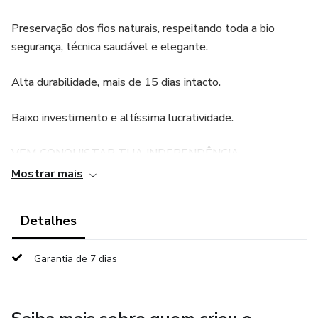
Preservação dos fios naturais, respeitando toda a bio
segurança, técnica saudável e elegante.
Alta durabilidade, mais de 15 dias intacto.
Baixo investimento e altíssima lucratividade.
VEM CONQUISTAR TUA INDEPENDÊNCIA
FINANCEIRA!
Mostrar mais
É hora de dar um pulo na tua carreira.
Detalhes
Garantia de 7 dias