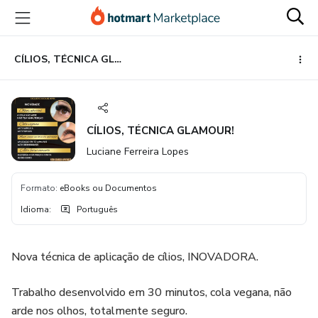
Ir
Ir
Ir
para
para
para
o
o
o
conteúdo
pagamento
rodapé
CÍLIOS, TÉCNICA GLAMOUR!
principal
CÍLIOS, TÉCNICA GLAMOUR!
Luciane Ferreira Lopes
Formato
:
eBooks ou Documentos
Idioma
:
Português
Nova técnica de aplicação de cílios, INOVADORA.
Trabalho desenvolvido em 30 minutos, cola vegana, não
arde nos olhos, totalmente seguro.