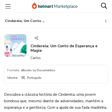
Ir
Ir
Ir
para
para
para
o
o
o
conteúdo
pagamento
rodapé
Cinderela: Um Conto de Esperança e Magia
principal
Cinderela: Um Conto de Esperança e
Magia
Carlos
Formato
:
eBooks ou Documentos
Idioma
:
Português
Descubra a clássica história de Cinderela, uma jovem
bondosa que, mesmo diante de adversidades, mantém a
esperança e a gentileza. Com a ajuda de sua fada madrinha,