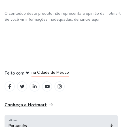
O conteúdo deste produto não representa a opinião da Hotmart.
Se você vir informações inadequadas,
denuncie aqui
em Bogotá
em Amsterdam
em Madrid
na Cidade do México
Feito com
❤
em Belo Horizonte
Conheça a Hotmart
Idioma
Português