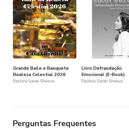
- Há estacionamento (pago) d
- Além da pipoca da bombonier
Shopping.
Grande Baile e Banquete
Livro Defraudação
Realeza Celestial 2026
Emocional (E-Book)
Pastora Sarah Sheeva
Pastora Sarah Sheeva
Perguntas Frequentes