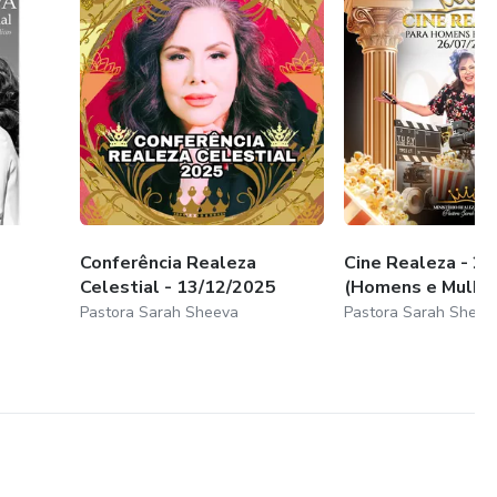
entro do Shopping onde fica o cinema.
e, é livre a entrada no cinema com outros lanches do
Conferência Realeza
Cine Realeza - 26
Celestial - 13/12/2025
(Homens e Mulhe
Pastora Sarah Sheeva
Pastora Sarah Sheev