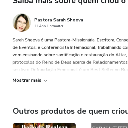
Saiba mais sobre quem criou o
e o grande momento de A
participantes.
Pastora Sarah Sheeva
- Está incluso no ingresso: 1 
11 Ano Hotmarter
Sarah Sheeva é uma Pastora-Missionária, Escritora, Cons
- Classificação: 7 anos. (Por 
de Eventos, e Conferencista Internacional, trabalhando co
aconselhamos levar crianças m
vem ensinando sobre santificação e restauração do Altar, 
- Devido ao número limitado 
protocolos do Reino de Deus acerca de Relacionamentos.
seu livro Defraudação Emocional é um Best Seller no Brasi
- Não serão vendidos ingresso
Mostrar mais
- Prazo de cancelamento: 7 
prazo.
Outros produtos de quem crio
- Devido ao nosso sistema de 
fazemos trocas de nomes dos