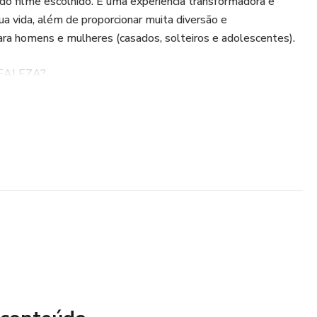
 do filme escolhido. É uma experiência transformadora e
tua vida, além de proporcionar muita diversão e
ara homens e mulheres (casados, solteiros e adolescentes).
EALEZA?
om ANÁLISE ESPIRITUAL E EMOCIONAL AO VIVO feita
de iremos assistir a um filme especial, que retrate um dos
heeva em suas palestras sobre relacionamentos e
 dia 30 de Maio assistiremos ao filme “Razão e
pirada no livro Best-Seller da grande Escritora inglesa JANE
e 1800. Jane era cristã e filha de Pastor. Sua obra é
muitos princípios enriquecedores e edificantes,
scentes desta geração.
istração especial dentro do tema analisado durante o filme,