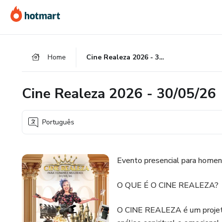
Ir
Ir
Ir
para
para
para
o
o
o
conteúdo
pagamento
rodapé
Home
Cine Realeza 2026 - 30/05/26
principal
Cine Realeza 2026 - 30/05/26
Português
Evento presencial para home
O QUE É O CINE REALEZA?
O CINE REALEZA é um projeto 