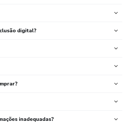
clusão digital?
omprar?
rmações inadequadas?