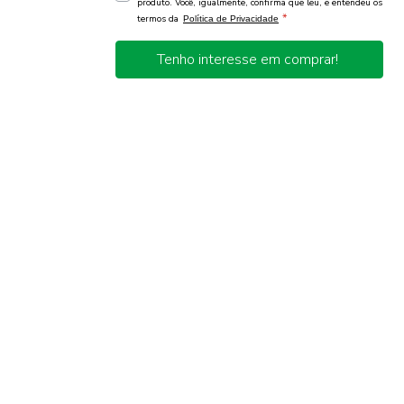
produto. Você, igualmente, confirma que leu, e entendeu os
*
termos da
Política de Privacidade
Tenho interesse em comprar!