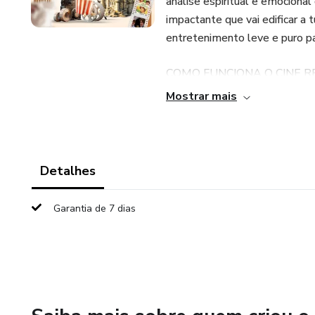
análise espiritual e emocional
impactante que vai edificar a 
entretenimento leve e puro p
COMO FUNCIONA O CINE R
Mostrar mais
É uma sessão de CINEMA c
pela Pastora Sarah Sheeva, on
temas abordados por Sarah S
inteligência emocional.
Detalhes
Na edição do Cine Realeza do
Garantia de 7 dias
Sensibilidade” (1995) obra ins
AUSTEN, que viveu entre 1700 
profunda, bem-humorada e tem 
principalmente para os adole
Após o filme, teremos uma min