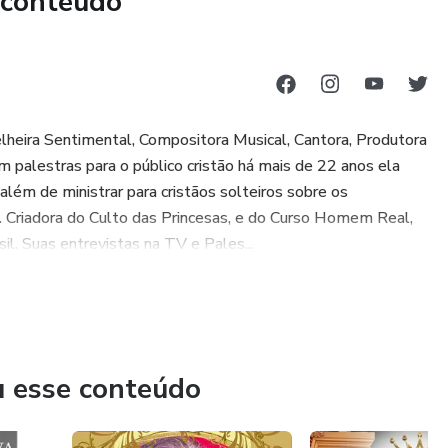
 conteúdo
CONSELHAMENTOS SENTIMENTAIS AO VIVO com os
combo de pipoca + refrigerante (ou água mineral).
elheira Sentimental, Compositora Musical, Cantora, Produtora
se tratar de um evento de 6 horas de duração, não
m palestras para o público cristão há mais de 22 anos ela
enores de 7 anos de idade).
além de ministrar para cristãos solteiros sobre os
de poltronas, crianças também pagam ingresso.
 Criadora do Culto das Princesas, e do Curso Homem Real,
l. Suas entrevistas na TV e Pales...
s no dia do evento.
dias após a compra. Não efetuamos cancelamento após esse
u esse conteúdo
segurança, os ingressos são nominais e intransferíveis. Não
 ingressos.